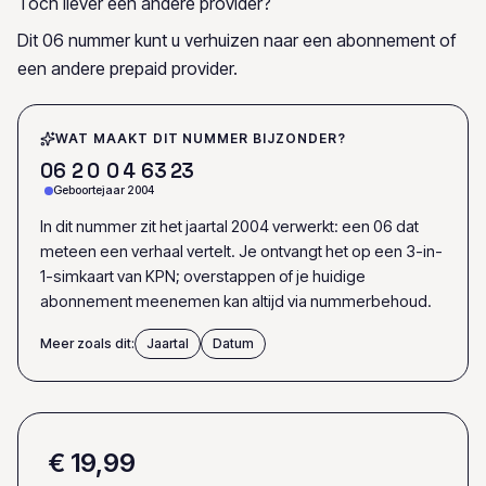
Toch liever een andere provider?
Dit 06 nummer kunt u verhuizen naar een abonnement of
een andere prepaid provider.
WAT MAAKT DIT NUMMER BIJZONDER?
0
6
2
0
0
4
6
3
2
3
Geboortejaar 2004
In dit nummer zit het jaartal 2004 verwerkt: een 06 dat
meteen een verhaal vertelt. Je ontvangt het op een 3-in-
1-simkaart van KPN; overstappen of je huidige
abonnement meenemen kan altijd via nummerbehoud.
Meer zoals dit:
Jaartal
Datum
€ 19,99