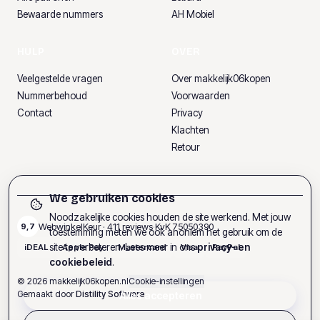
Bewaarde nummers
AH Mobiel
HULP
OVER
Veelgestelde vragen
Over makkelijk06kopen
Nummerbehoud
Voorwaarden
Contact
Privacy
Klachten
Retour
We gebruiken cookies
Noodzakelijke cookies houden de site werkend. Met jouw
WebwinkelKeur ·
411
reviews
·
KvK
75050390
9,7
toestemming meten we ook anoniem het gebruik om de
site te verbeteren. Lees meer in ons
privacy- en
iDEAL
Apple Pay
Mastercard
Visa
PayPal
cookiebeleid
.
©
2026
makkelijk06kopen.nl
Cookie-instellingen
Gemaakt door
Distility Software
Alles accepteren