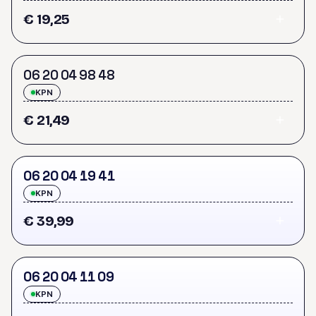
€ 19,25
0
6
2
0
0
4
9
8
4
8
KPN
€ 21,49
0
6
2
0
0
4
1
9
4
1
KPN
€ 39,99
0
6
2
0
0
4
1
1
0
9
KPN