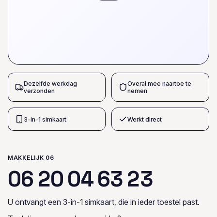
Dezelfde werkdag
Overal mee naartoe te
verzonden
nemen
3-in-1 simkaart
Werkt direct
MAKKELIJK 06
0
6
2
0
0
4
6
3
2
3
U ontvangt een 3-in-1 simkaart, die in ieder toestel past.