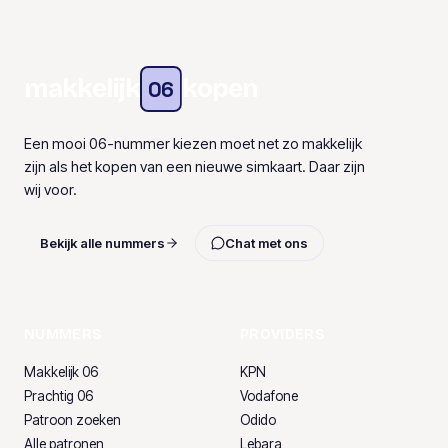
makkelijk
kopen
06
Een mooi 06-nummer kiezen moet net zo makkelijk
zijn als het kopen van een nieuwe simkaart. Daar zijn
wij voor.
Bekijk alle nummers
Chat met ons
NUMMERS
PROVIDERS
Makkelijk 06
KPN
Prachtig 06
Vodafone
Patroon zoeken
Odido
Alle patronen
Lebara