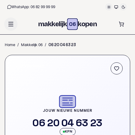
WhatsApp:
06 82 99 99 99
makkelijk
kopen
06
Home
/
Makkelijk 06
/
0
6
2
0
0
4
6
3
2
3
OP VOORRAAD
JOUW NIEUWE NUMMER
0
6
2
0
0
4
6
3
2
3
KPN