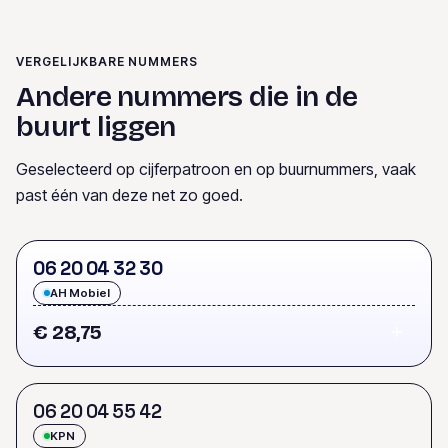
VERGELIJKBARE NUMMERS
Andere nummers die in de
buurt liggen
Geselecteerd op cijferpatroon en op buurnummers, vaak
past één van deze net zo goed.
0
6
2
0
0
4
3
2
3
0
AH Mobiel
€ 28,75
0
6
2
0
0
4
5
5
4
2
KPN