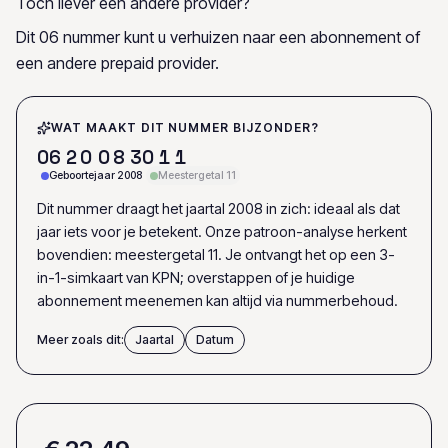
Toch liever een andere provider?
Dit 06 nummer kunt u verhuizen naar een abonnement of
een andere prepaid provider.
WAT MAAKT DIT NUMMER BIJZONDER?
0
6
2
0
0
8
3
0
1
1
Geboortejaar 2008
Meestergetal 11
Dit nummer draagt het jaartal 2008 in zich: ideaal als dat
jaar iets voor je betekent. Onze patroon-analyse herkent
bovendien: meestergetal 11. Je ontvangt het op een 3-
in-1-simkaart van KPN; overstappen of je huidige
abonnement meenemen kan altijd via nummerbehoud.
Meer zoals dit:
Jaartal
Datum