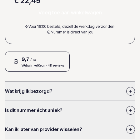
€ 22,49
Voeg toe aan winkelwagen
Voor 16:00 besteld, dezelfde werkdag verzonden
·
Nummer is direct van jou
9,7
/ 10
WebwinkelKeur
· 411 reviews
Wat krijg ik bezorgd?
Is dit nummer écht uniek?
Kan ik later van provider wisselen?