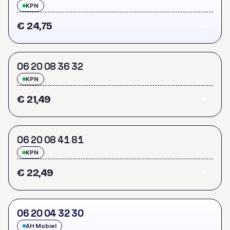
KPN
€ 24,75
0
6
2
0
0
8
3
6
3
2
KPN
€ 21,49
0
6
2
0
0
8
4
1
8
1
KPN
€ 22,49
0
6
2
0
0
4
3
2
3
0
AH Mobiel