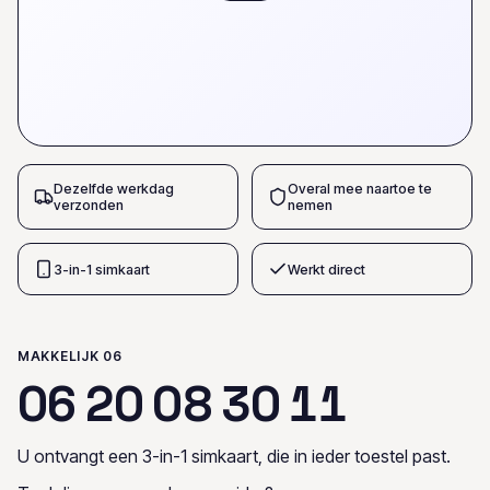
Dezelfde werkdag
Overal mee naartoe te
verzonden
nemen
3-in-1 simkaart
Werkt direct
MAKKELIJK 06
0
6
2
0
0
8
3
0
1
1
U ontvangt een 3-in-1 simkaart, die in ieder toestel past.