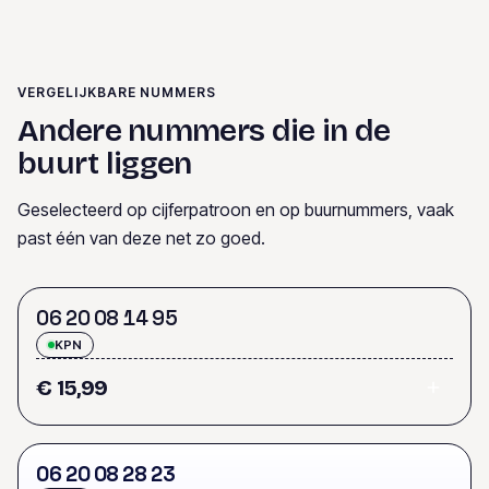
VERGELIJKBARE NUMMERS
Andere nummers die in de
buurt liggen
Geselecteerd op cijferpatroon en op buurnummers, vaak
past één van deze net zo goed.
0
6
2
0
0
8
1
4
9
5
KPN
€ 15,99
0
6
2
0
0
8
2
8
2
3