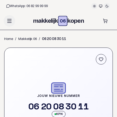
WhatsApp:
06 82 99 99 99
makkelijk
kopen
06
Home
/
Makkelijk 06
/
0
6
2
0
0
8
3
0
1
1
OP VOORRAAD
JOUW NIEUWE NUMMER
0
6
2
0
0
8
3
0
1
1
KPN