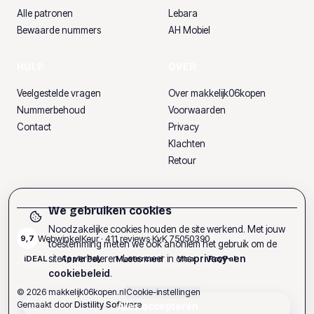
Alle patronen
Lebara
Bewaarde nummers
AH Mobiel
HULP
OVER
Veelgestelde vragen
Over makkelijk06kopen
Nummerbehoud
Voorwaarden
Contact
Privacy
Klachten
Retour
We gebruiken cookies
Noodzakelijke cookies houden de site werkend. Met jouw
WebwinkelKeur ·
411
reviews
·
KvK
75050390
9,7
toestemming meten we ook anoniem het gebruik om de
site te verbeteren. Lees meer in ons
privacy- en
iDEAL
Apple Pay
Mastercard
Visa
PayPal
cookiebeleid
.
©
2026
makkelijk06kopen.nl
Cookie-instellingen
Gemaakt door
Distility Software
Alles accepteren