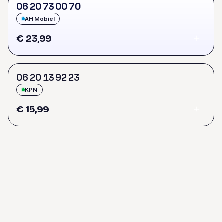
0
6
2
0
7
3
0
0
7
0
AH Mobiel
€ 23,99
0
6
2
0
1
3
9
2
2
3
KPN
€ 15,99