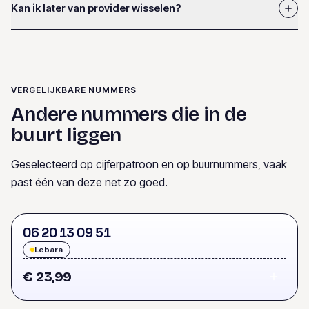
Kan ik later van provider wisselen?
VERGELIJKBARE NUMMERS
Andere nummers die in de
buurt liggen
Geselecteerd op cijferpatroon en op buurnummers, vaak
past één van deze net zo goed.
0
6
2
0
1
3
0
9
5
1
Lebara
€ 23,99