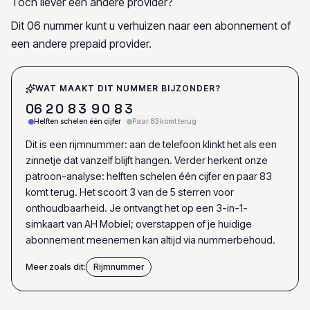
Toch liever een andere provider?
Dit 06 nummer kunt u verhuizen naar een abonnement of
een andere prepaid provider.
WAT MAAKT DIT NUMMER BIJZONDER?
0
6
2
0
8
3
9
0
8
3
Helften schelen één cijfer
Paar 83 komt terug
Dit is een rijmnummer: aan de telefoon klinkt het als een
zinnetje dat vanzelf blijft hangen. Verder herkent onze
patroon-analyse: helften schelen één cijfer en paar 83
komt terug. Het scoort 3 van de 5 sterren voor
onthoudbaarheid. Je ontvangt het op een 3-in-1-
simkaart van AH Mobiel; overstappen of je huidige
abonnement meenemen kan altijd via nummerbehoud.
Meer zoals dit:
Rijmnummer