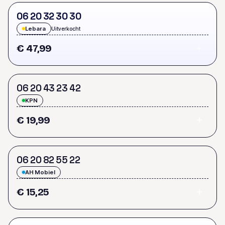
0
6
2
0
3
2
3
0
3
0
Lebara
Uitverkocht
€ 47,99
0
6
2
0
4
3
2
3
4
2
KPN
€ 19,99
0
6
2
0
8
2
5
5
2
2
AH Mobiel
€ 15,25