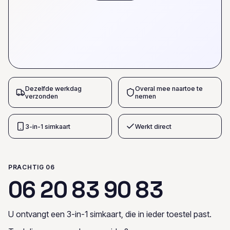
Dezelfde werkdag
Overal mee naartoe te
verzonden
nemen
3-in-1 simkaart
Werkt direct
PRACHTIG 06
0
6
2
0
8
3
9
0
8
3
U ontvangt een 3-in-1 simkaart, die in ieder toestel past.