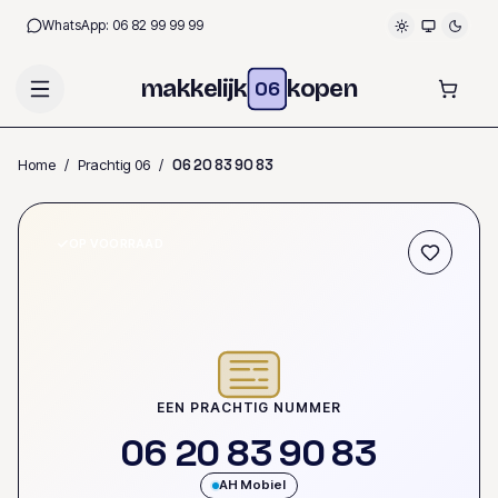
WhatsApp:
06 82 99 99 99
makkelijk
kopen
06
Home
/
Prachtig 06
/
0
6
2
0
8
3
9
0
8
3
OP VOORRAAD
EEN PRACHTIG NUMMER
0
6
2
0
8
3
9
0
8
3
AH Mobiel