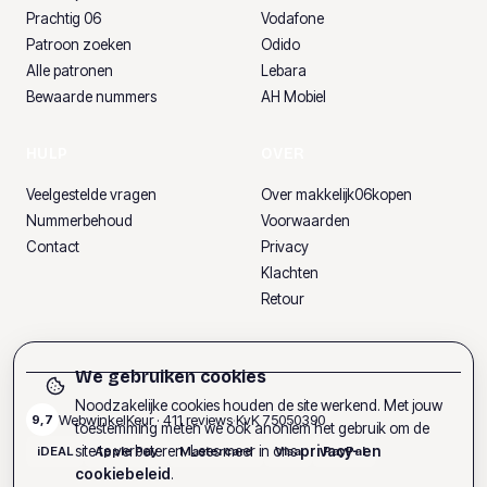
Prachtig 06
Vodafone
Patroon zoeken
Odido
Alle patronen
Lebara
Bewaarde nummers
AH Mobiel
HULP
OVER
Veelgestelde vragen
Over makkelijk06kopen
Nummerbehoud
Voorwaarden
Contact
Privacy
Klachten
Retour
We gebruiken cookies
Noodzakelijke cookies houden de site werkend. Met jouw
WebwinkelKeur ·
411
reviews
·
KvK
75050390
9,7
toestemming meten we ook anoniem het gebruik om de
site te verbeteren. Lees meer in ons
privacy- en
iDEAL
Apple Pay
Mastercard
Visa
PayPal
cookiebeleid
.