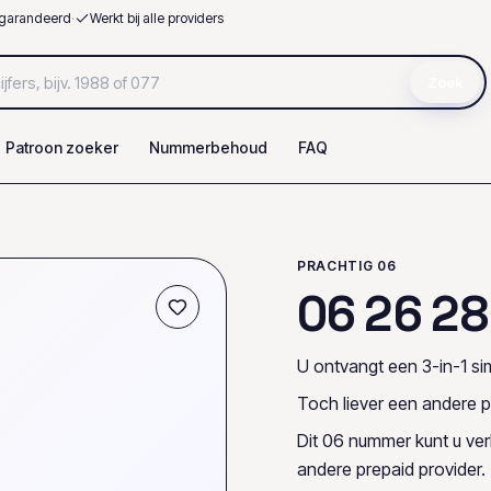
garandeerd
·
Werkt bij alle providers
Zoek
Patroon zoeker
Nummerbehoud
FAQ
PRACHTIG 06
0
6
2
6
2
8
U ontvangt een 3-in-1 sim
Toch liever een andere p
Dit 06 nummer kunt u ve
andere prepaid provider.