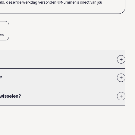
teld, dezelfde werkdag verzonden
·
Nummer is direct van jou
ews
?
 wisselen?