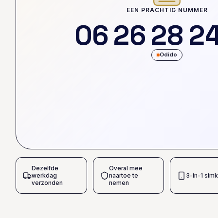
EEN PRACHTIG NUMMER
0
6
2
6
2
8
2
Odido
Dezelfde
Overal mee
werkdag
naartoe te
3-in-1 simk
verzonden
nemen