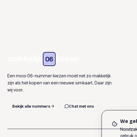
makkelijk
kopen
06
Een mooi 06-nummer kiezen moet net zo makkelijk
zijn als het kopen van een nieuwe simkaart. Daar zijn
wij voor.
Bekijk alle nummers
Chat met ons
We geb
Noodzake
gebruik o