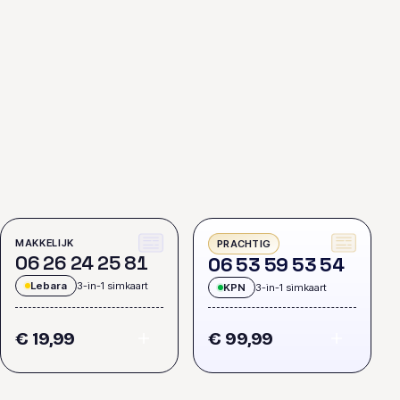
MAKKELIJK
PRACHTIG
0
6
2
6
2
4
2
5
8
1
0
6
5
3
5
9
5
3
5
4
Lebara
3-in-1 simkaart
KPN
3-in-1 simkaart
€ 19,99
€ 99,99