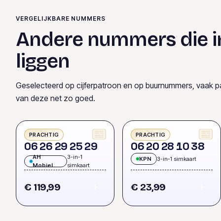
VERGELIJKBARE NUMMERS
Andere nummers die i
liggen
Geselecteerd op cijferpatroon en op buurnummers, vaak p
van deze net zo goed.
PRACHTIG
PRACHTIG
0
6
2
6
2
9
2
5
2
9
0
6
2
0
2
8
1
0
3
8
AH
3-in-1
KPN
3-in-1 simkaart
Mobiel
simkaart
€ 119,99
€ 23,99