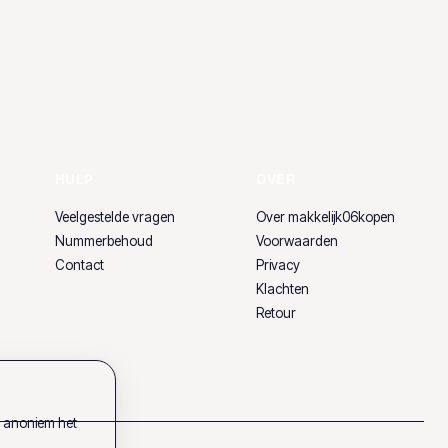
HULP
OVER
Veelgestelde vragen
Over makkelijk06kopen
Nummerbehoud
Voorwaarden
Contact
Privacy
Klachten
Retour
k anoniem het