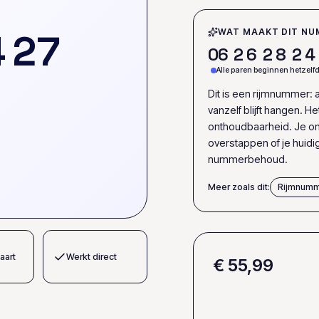
4
2
7
WAT MAAKT DIT NU
0
6
2
6
2
8
2
4
Alle paren beginnen hetzelf
Dit is een rijmnummer: a
vanzelf blijft hangen. H
onthoudbaarheid. Je on
overstappen of je huid
nummerbehoud.
Meer zoals dit:
Rijmnum
aart
Werkt direct
€ 55,99