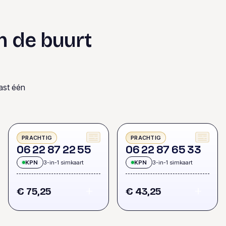
n de buurt
ast één
PRACHTIG
PRACHTIG
0
6
2
2
8
7
2
2
5
5
0
6
2
2
8
7
6
5
3
3
KPN
3-in-1 simkaart
KPN
3-in-1 simkaart
€ 75,25
€ 43,25