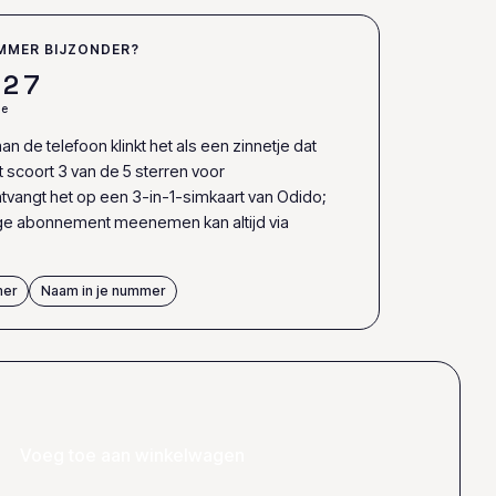
MMER BIJZONDER?
2
7
de
an de telefoon klinkt het als een zinnetje dat
et scoort 3 van de 5 sterren voor
tvangt het op een 3-in-1-simkaart van Odido;
ige abonnement meenemen kan altijd via
mer
Naam in je nummer
Voeg toe aan winkelwagen