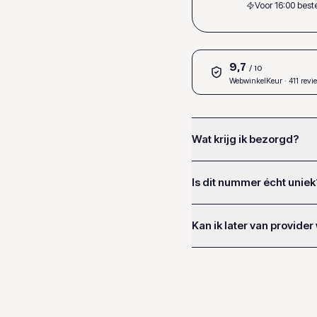
Voor 16:00 bes
9,7
/ 10
WebwinkelKeur
· 411 revi
Wat krijg ik bezorgd?
Is dit nummer écht uniek
Kan ik later van provider