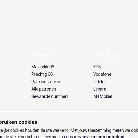
NUMMERS
PROVIDERS
Makkelijk 06
KPN
Prachtig 06
Vodafone
Patroon zoeken
Odido
Alle patronen
Lebara
Bewaarde nummers
AH Mobiel
ruiken cookies
lijke cookies houden de site werkend. Met jouw toestemming meten we oo
m de site te verbeteren. Lees meer in ons
privacy- en cookiebeleid
.