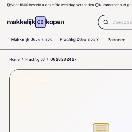
Voor 16:00 besteld = dezelfde werkdag verzonden
·
Nummerbehoud ge
makkelijk
kopen
06
Makkelijk 06
Prachtig 06
Patronen
v.a. € 11,25
v.a. € 23,99
Home
/
Prachtig 06
/
0
6
2
6
2
8
2
4
2
7
OP VOORRAAD