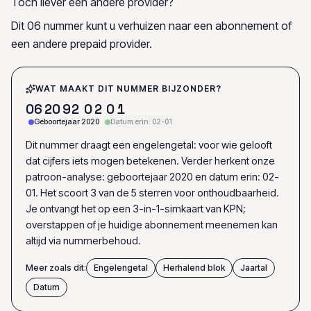
Toch liever een andere provider?
Dit 06 nummer kunt u verhuizen naar een abonnement of
een andere prepaid provider.
WAT MAAKT DIT NUMMER BIJZONDER?
0
6
2
0
9
2
0
2
0
1
Geboortejaar 2020
Datum erin: 02-01
Dit nummer draagt een engelengetal: voor wie gelooft
dat cijfers iets mogen betekenen. Verder herkent onze
patroon-analyse: geboortejaar 2020 en datum erin: 02-
01. Het scoort 3 van de 5 sterren voor onthoudbaarheid.
Je ontvangt het op een 3-in-1-simkaart van KPN;
overstappen of je huidige abonnement meenemen kan
altijd via nummerbehoud.
Meer zoals dit:
Engelengetal
Herhalend blok
Jaartal
Datum