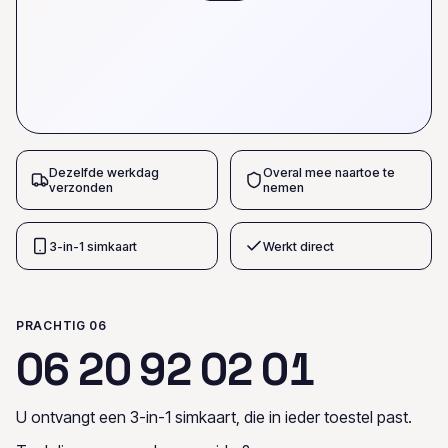
Dezelfde werkdag
Overal mee naartoe te
verzonden
nemen
3-in-1 simkaart
Werkt direct
PRACHTIG 06
0
6
2
0
9
2
0
2
0
1
U ontvangt een 3-in-1 simkaart, die in ieder toestel past.