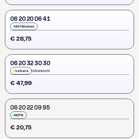
0
6
2
0
2
0
0
6
4
1
AH Mobiel
€ 28,75
0
6
2
0
3
2
3
0
3
0
Lebara
Uitverkocht
€ 47,99
0
6
2
0
2
2
0
9
9
5
KPN
€ 20,75