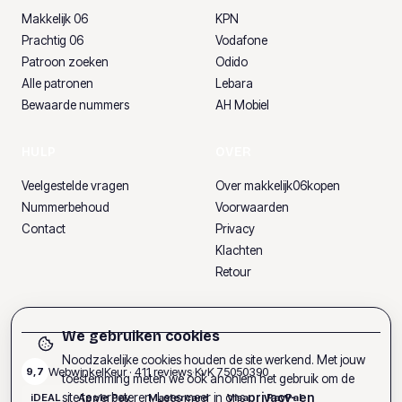
Makkelijk 06
KPN
Prachtig 06
Vodafone
Patroon zoeken
Odido
Alle patronen
Lebara
Bewaarde nummers
AH Mobiel
HULP
OVER
Veelgestelde vragen
Over makkelijk06kopen
Nummerbehoud
Voorwaarden
Contact
Privacy
Klachten
Retour
We gebruiken cookies
Noodzakelijke cookies houden de site werkend. Met jouw
WebwinkelKeur ·
411
reviews
·
KvK
75050390
9,7
toestemming meten we ook anoniem het gebruik om de
site te verbeteren. Lees meer in ons
privacy- en
iDEAL
Apple Pay
Mastercard
Visa
PayPal