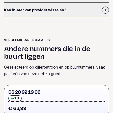
Kan ik later van provider wisselen?
VERGELIJKBARE NUMMERS
Andere nummers die in de
buurt liggen
Geselecteerd op cijferpatroon en op buurnummers, vaak
past één van deze net zo goed.
0
6
2
0
9
2
1
9
0
6
KPN
€ 63,99