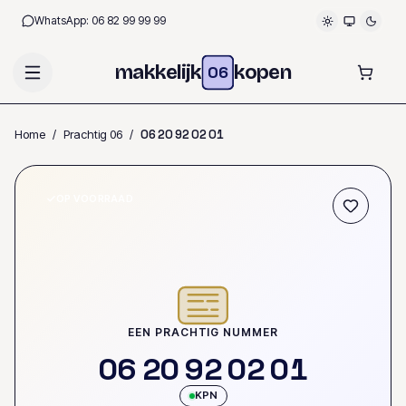
WhatsApp:
06 82 99 99 99
makkelijk
kopen
06
Home
/
Prachtig 06
/
0
6
2
0
9
2
0
2
0
1
OP VOORRAAD
EEN PRACHTIG NUMMER
0
6
2
0
9
2
0
2
0
1
KPN