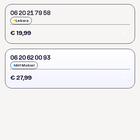
0
6
2
0
2
1
7
9
5
8
Lebara
€ 19,99
0
6
2
0
6
2
0
0
9
3
AH Mobiel
€ 27,99