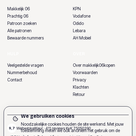
Makkelijk 06
KPN
Prachtig 06
Vodafone
Patroon zoeken
Odido
Alle patronen
Lebara
Bewaarde nummers
AH Mobiel
HULP
OVER
Veelgestelde vragen
Over makkelijk06kopen
Nummerbehoud
Voorwaarden
Contact
Privacy
Klachten
Retour
We gebruiken cookies
Noodzakelijke cookies houden de site werkend. Met jouw
WebwinkelKeur ·
411
reviews
·
KvK
75050390
9,7
toestemming meten we ook anoniem het gebruik om de