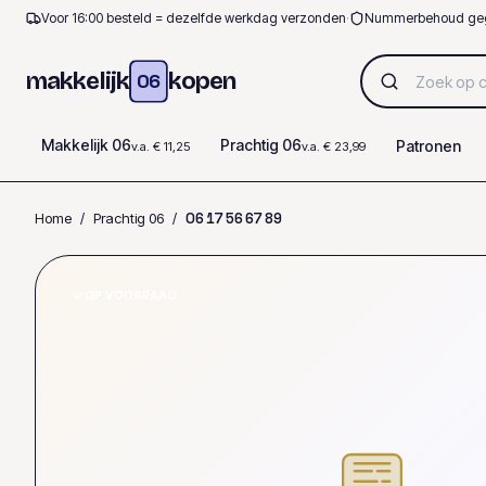
Voor 16:00 besteld = dezelfde werkdag verzonden
·
Nummerbehoud ge
makkelijk
kopen
06
Makkelijk 06
Prachtig 06
Patronen
v.a. € 11,25
v.a. € 23,99
Home
/
Prachtig 06
/
0
6
1
7
5
6
6
7
8
9
OP VOORRAAD