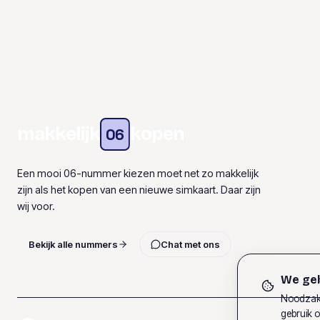
makkelijk
kopen
06
Een mooi 06-nummer kiezen moet net zo makkelijk
zijn als het kopen van een nieuwe simkaart. Daar zijn
wij voor.
Bekijk alle nummers
Chat met ons
We geb
Noodzake
gebruik o