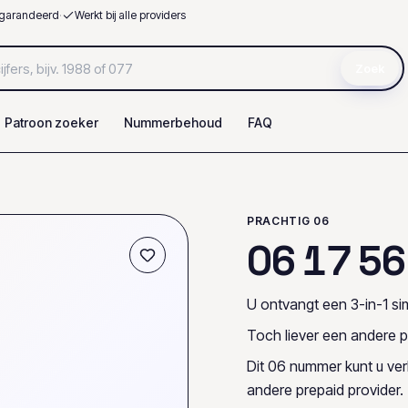
garandeerd
·
Werkt bij alle providers
Zoek
Patroon zoeker
Nummerbehoud
FAQ
PRACHTIG 06
0
6
1
7
5
6
U ontvangt een 3-in-1 sim
Toch liever een andere p
Dit 06 nummer kunt u ve
andere prepaid provider.