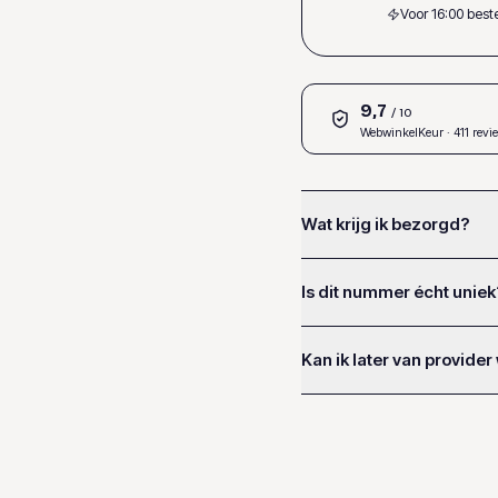
Voor 16:00 bes
9,7
/ 10
WebwinkelKeur
· 411 revi
Wat krijg ik bezorgd?
Is dit nummer écht uniek
Kan ik later van provider