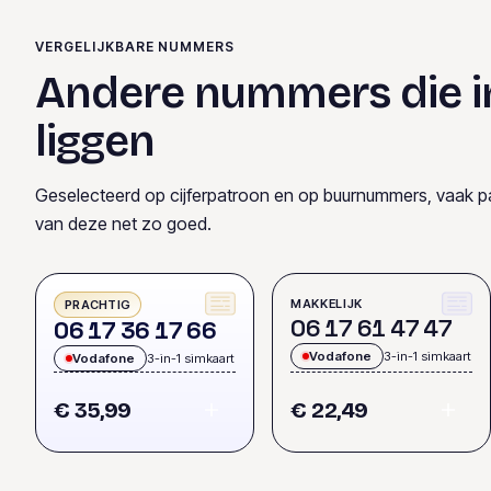
VERGELIJKBARE NUMMERS
Andere nummers die i
liggen
Geselecteerd op cijferpatroon en op buurnummers, vaak p
van deze net zo goed.
MAKKELIJK
PRACHTIG
0
6
1
7
6
1
4
7
4
7
0
6
1
7
3
6
1
7
6
6
Vodafone
3-in-1 simkaart
Vodafone
3-in-1 simkaart
€ 35,99
€ 22,49