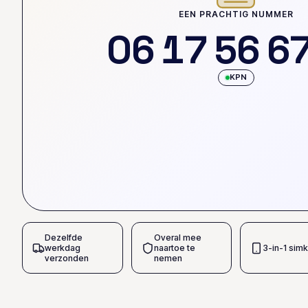
EEN PRACHTIG NUMMER
0
6
1
7
5
6
6
KPN
Dezelfde
Overal mee
werkdag
naartoe te
3-in-1 simk
verzonden
nemen