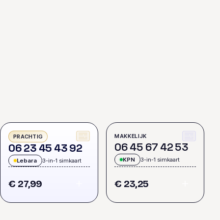
MAKKELIJK
PRACHTIG
0
6
4
5
6
7
4
2
5
3
0
6
2
3
4
5
4
3
9
2
KPN
3-in-1 simkaart
Lebara
3-in-1 simkaart
€ 27,99
€ 23,25