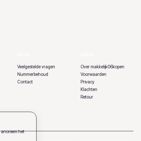
HULP
OVER
Veelgestelde vragen
Over makkelijk06kopen
Nummerbehoud
Voorwaarden
Contact
Privacy
Klachten
Retour
k anoniem het