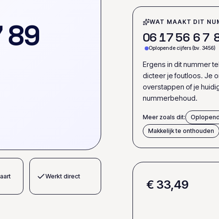
7
8
9
WAT MAAKT DIT NU
0
6
1
7
5
6
6
7
Oplopende cijfers (bv. 3456)
Ergens in dit nummer t
dicteer je foutloos. Je
overstappen of je huid
nummerbehoud.
Meer zoals dit:
Oplopend
Makkelijk te onthouden
aart
Werkt direct
€ 33,49