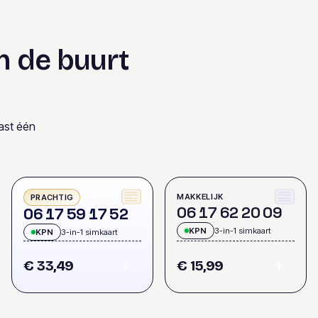
n de buurt
ast één
MAKKELIJK
PRACHTIG
0
6
1
7
6
2
2
0
0
9
0
6
1
7
5
9
1
7
5
2
KPN
3-in-1 simkaart
KPN
3-in-1 simkaart
€ 33,49
€ 15,99