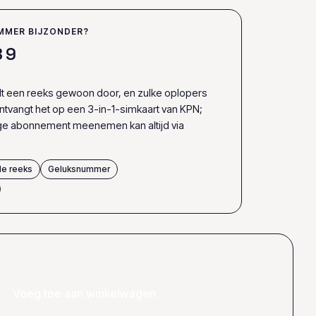
MMER BIJZONDER?
8
9
elt een reeks gewoon door, en zulke oplopers
 ontvangt het op een 3-in-1-simkaart van KPN;
ige abonnement meenemen kan altijd via
e reeks
Geluksnummer
Voeg toe aan winkelwagen