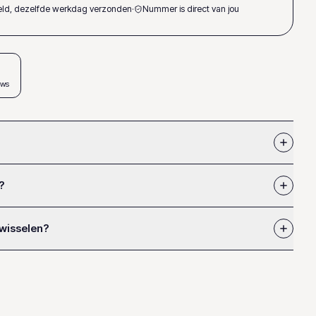
teld, dezelfde werkdag verzonden
·
Nummer is direct van jou
ews
?
 wisselen?