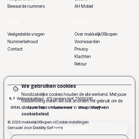
Bewaarde nummers
AH Mobiel
HULP
OVER
Veelgestelde vragen
Over makkelijk06kopen
Nummerbehoud
Voorwaarden
Contact
Privacy
Klachten
Retour
We gebruiken cookies
Noodzakelijke cookies houden de site werkend. Met jouw
WebwinkelKeur ·
411
reviews
·
KvK
75050390
9,7
toestemming meten we ook anoniem het gebruik om de
site te verbeteren. Lees meer in ons
privacy- en
iDEAL
Apple Pay
Mastercard
Visa
PayPal
cookiebeleid
.
©
2026
makkelijk06kopen.nl
Cookie-instellingen
Gemaakt door
Distility Software
Alles accepteren