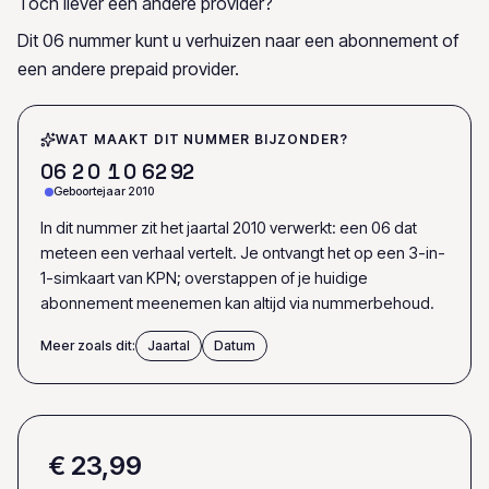
Toch liever een andere provider?
Dit 06 nummer kunt u verhuizen naar een abonnement of
een andere prepaid provider.
WAT MAAKT DIT NUMMER BIJZONDER?
0
6
2
0
1
0
6
2
9
2
Geboortejaar 2010
In dit nummer zit het jaartal 2010 verwerkt: een 06 dat
meteen een verhaal vertelt. Je ontvangt het op een 3-in-
1-simkaart van KPN; overstappen of je huidige
abonnement meenemen kan altijd via nummerbehoud.
Meer zoals dit:
Jaartal
Datum
€ 23,99