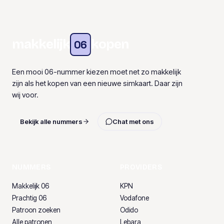
makkelijk
kopen
06
Een mooi 06-nummer kiezen moet net zo makkelijk
zijn als het kopen van een nieuwe simkaart. Daar zijn
wij voor.
Bekijk alle nummers
Chat met ons
NUMMERS
PROVIDERS
Makkelijk 06
KPN
Prachtig 06
Vodafone
Patroon zoeken
Odido
Alle patronen
Lebara