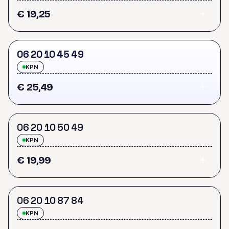
€ 19,25
0
6
2
0
1
0
4
5
4
9
KPN
€ 25,49
0
6
2
0
1
0
5
0
4
9
KPN
€ 19,99
0
6
2
0
1
0
8
7
8
4
KPN