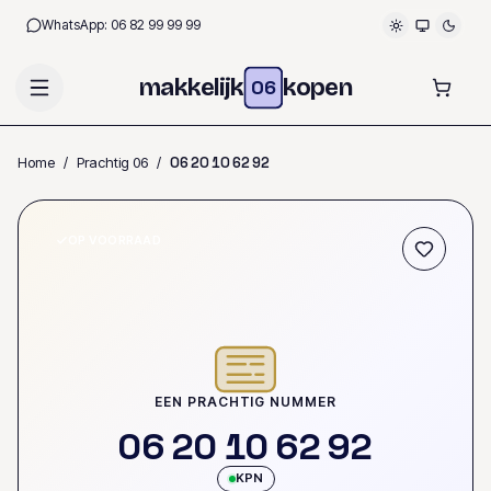
WhatsApp:
06 82 99 99 99
makkelijk
kopen
06
Home
/
Prachtig 06
/
0
6
2
0
1
0
6
2
9
2
OP VOORRAAD
EEN PRACHTIG NUMMER
0
6
2
0
1
0
6
2
9
2
KPN