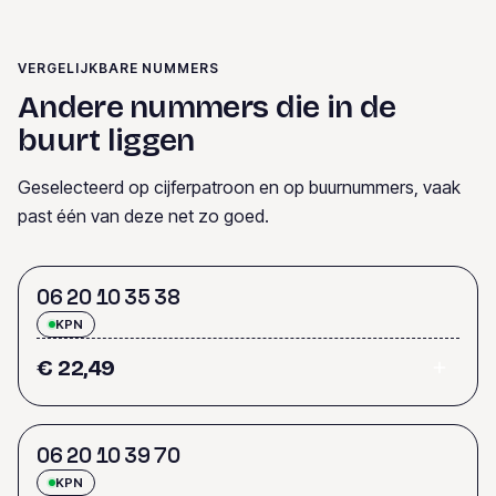
VERGELIJKBARE NUMMERS
Andere nummers die in de
buurt liggen
Geselecteerd op cijferpatroon en op buurnummers, vaak
past één van deze net zo goed.
0
6
2
0
1
0
3
5
3
8
KPN
€ 22,49
0
6
2
0
1
0
3
9
7
0
KPN