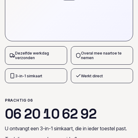
Dezelfde werkdag
Overal mee naartoe te
verzonden
nemen
3-in-1 simkaart
Werkt direct
PRACHTIG 06
0
6
2
0
1
0
6
2
9
2
U ontvangt een 3-in-1 simkaart, die in ieder toestel past.