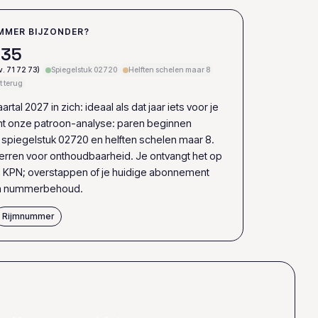
MMER BIJZONDER?
3
5
. 71 72 73)
Spiegelstuk 02720
Helften schelen maar 8
t terug
rtal 2027 in zich: ideaal als dat jaar iets voor je
nt onze patroon-analyse: paren beginnen
), spiegelstuk 02720 en helften schelen maar 8.
terren voor onthoudbaarheid. Je ontvangt het op
n KPN; overstappen of je huidige abonnement
ia nummerbehoud.
Rijmnummer