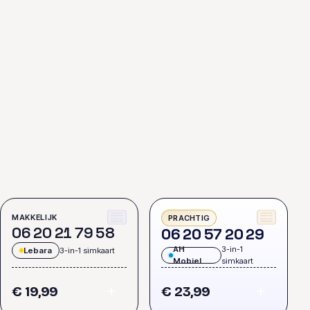
MAKKELIJK
PRACHTIG
0
6
2
0
2
1
7
9
5
8
0
6
2
0
5
7
2
0
2
9
AH
3-in-1
Lebara
3-in-1 simkaart
Mobiel
simkaart
€ 19,99
€ 23,99