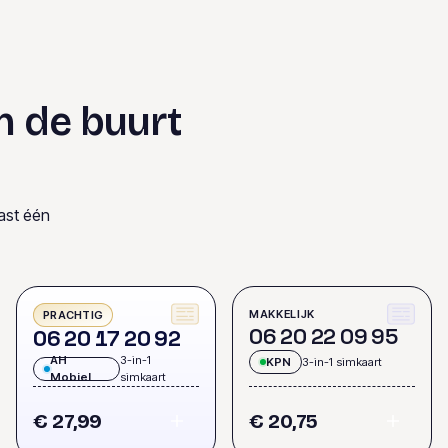
n de buurt
ast één
MAKKELIJK
PRACHTIG
0
6
2
0
2
2
0
9
9
5
0
6
2
0
1
7
2
0
9
2
AH
3-in-1
KPN
3-in-1 simkaart
Mobiel
simkaart
€ 27,99
€ 20,75