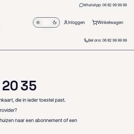
WhatsApp:
06 82 99 99 99
Inloggen
Winkelwagen
Bel ons:
06 82 99 99 99
2
0
3
5
kaart, die in ieder toestel past.
rovider?
rhuizen naar een abonnement of een