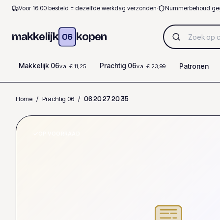
Voor 16:00 besteld = dezelfde werkdag verzonden
·
Nummerbehoud ge
makkelijk
kopen
06
Makkelijk 06
Prachtig 06
Patronen
v.a. € 11,25
v.a. € 23,99
Home
/
Prachtig 06
/
0
6
2
0
2
7
2
0
3
5
OP VOORRAAD