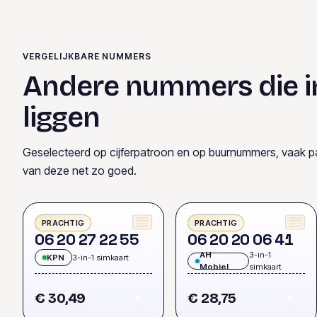
VERGELIJKBARE NUMMERS
Andere nummers die i
liggen
Geselecteerd op cijferpatroon en op buurnummers, vaak p
van deze net zo goed.
PRACHTIG
PRACHTIG
0
6
2
0
2
7
2
2
5
5
0
6
2
0
2
0
0
6
4
1
AH
3-in-1
KPN
3-in-1 simkaart
Mobiel
simkaart
€ 30,49
€ 28,75