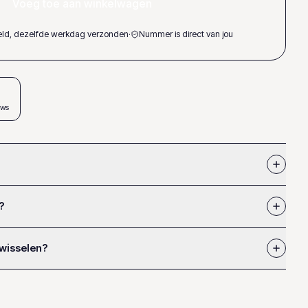
Voeg toe aan winkelwagen
teld, dezelfde werkdag verzonden
·
Nummer is direct van jou
ews
?
 wisselen?