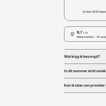
Voor 16:00 bes
9,7
/ 10
WebwinkelKeur
· 411 revi
Wat krijg ik bezorgd?
Is dit nummer écht uniek
Kan ik later van provider