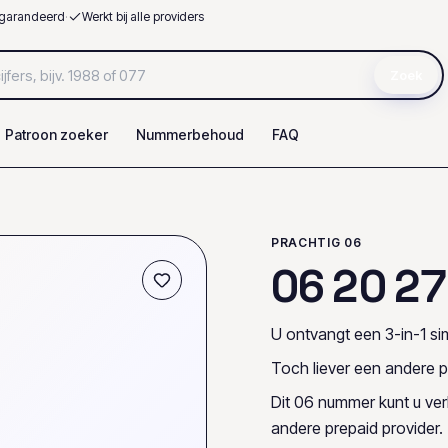
garandeerd
·
Werkt bij alle providers
Zoek
Patroon zoeker
Nummerbehoud
FAQ
PRACHTIG 06
0
6
2
0
2
7
U ontvangt een 3-in-1 sim
Toch liever een andere p
Dit 06 nummer kunt u ve
andere prepaid provider.