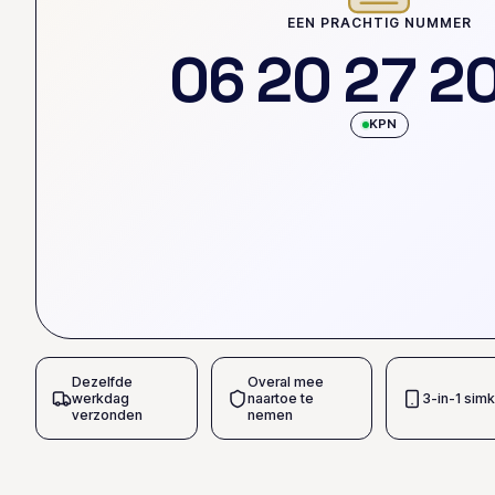
EEN PRACHTIG NUMMER
0
6
2
0
2
7
2
KPN
Dezelfde
Overal mee
werkdag
naartoe te
3-in-1 simk
verzonden
nemen