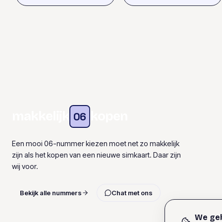
makkelijk
kopen
06
Een mooi 06-nummer kiezen moet net zo makkelijk
zijn als het kopen van een nieuwe simkaart. Daar zijn
wij voor.
Bekijk alle nummers
Chat met ons
We geb