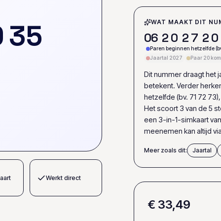
0
3
5
WAT MAAKT DIT NU
0
6
2
0
2
7
2
0
Paren beginnen hetzelfde (bv
Jaartal 2027
Paar 20 kom
Dit nummer draagt het jaa
betekent. Verder herke
hetzelfde (bv. 71 72 73
Het scoort 3 van de 5 s
een 3-in-1-simkaart va
meenemen kan altijd v
Meer zoals dit:
Jaartal
aart
Werkt direct
€ 33,49