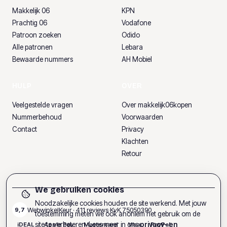
Makkelijk 06
KPN
Prachtig 06
Vodafone
Patroon zoeken
Odido
Alle patronen
Lebara
Bewaarde nummers
AH Mobiel
HULP
OVER
Veelgestelde vragen
Over makkelijk06kopen
Nummerbehoud
Voorwaarden
Contact
Privacy
Klachten
Retour
We gebruiken cookies
Noodzakelijke cookies houden de site werkend. Met jouw
WebwinkelKeur ·
411
reviews
·
KvK
75050390
9,7
toestemming meten we ook anoniem het gebruik om de
site te verbeteren. Lees meer in ons
privacy- en
iDEAL
Apple Pay
Mastercard
Visa
PayPal