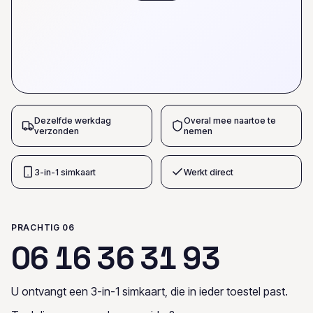
Dezelfde werkdag
Overal mee naartoe te
verzonden
nemen
3-in-1 simkaart
Werkt direct
PRACHTIG 06
0
6
1
6
3
6
3
1
9
3
U ontvangt een 3-in-1 simkaart, die in ieder toestel past.