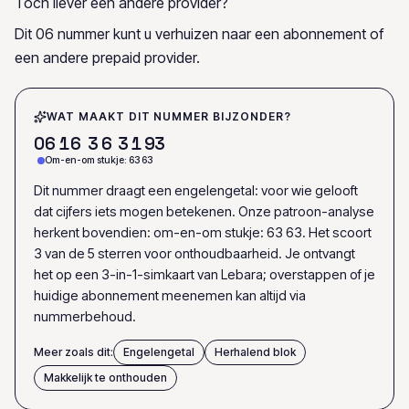
Toch liever een andere provider?
Dit 06 nummer kunt u verhuizen naar een abonnement of
een andere prepaid provider.
WAT MAAKT DIT NUMMER BIJZONDER?
0
6
1
6
3
6
3
1
9
3
Om-en-om stukje: 63 63
Dit nummer draagt een engelengetal: voor wie gelooft
dat cijfers iets mogen betekenen. Onze patroon-analyse
herkent bovendien: om-en-om stukje: 63 63. Het scoort
3 van de 5 sterren voor onthoudbaarheid. Je ontvangt
het op een 3-in-1-simkaart van Lebara; overstappen of je
huidige abonnement meenemen kan altijd via
nummerbehoud.
Meer zoals dit:
Engelengetal
Herhalend blok
Makkelijk te onthouden