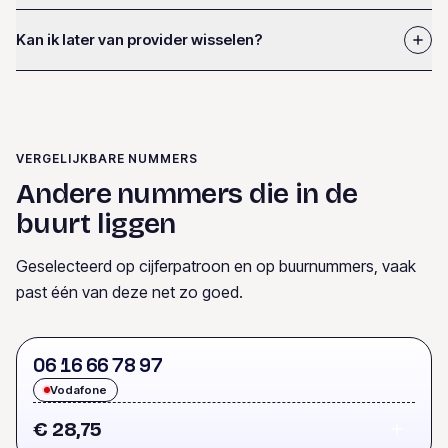
Kan ik later van provider wisselen?
VERGELIJKBARE NUMMERS
Andere nummers die in de
buurt liggen
Geselecteerd op cijferpatroon en op buurnummers, vaak
past één van deze net zo goed.
0
6
1
6
6
6
7
8
9
7
Vodafone
€ 28,75