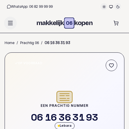
WhatsApp:
06 82 99 99 99
makkelijk
kopen
06
Home
/
Prachtig 06
/
0
6
1
6
3
6
3
1
9
3
OP VOORRAAD
EEN PRACHTIG NUMMER
0
6
1
6
3
6
3
1
9
3
Lebara