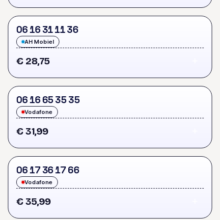
0
6
1
6
3
1
1
1
3
6
AH Mobiel
€ 28,75
0
6
1
6
6
5
3
5
3
5
Vodafone
€ 31,99
0
6
1
7
3
6
1
7
6
6
Vodafone
€ 35,99