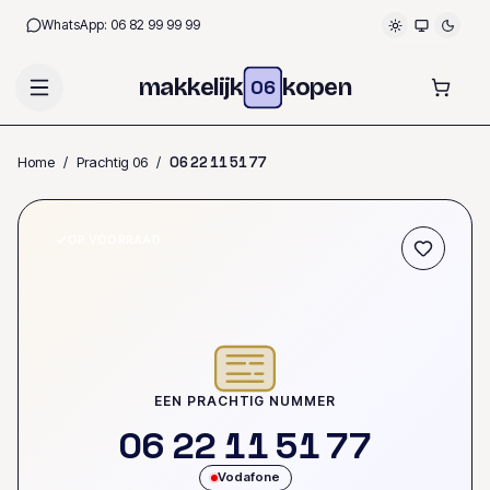
WhatsApp:
06 82 99 99 99
makkelijk
kopen
06
Home
/
Prachtig 06
/
0
6
2
2
1
1
5
1
7
7
OP VOORRAAD
EEN PRACHTIG NUMMER
0
6
2
2
1
1
5
1
7
7
Vodafone