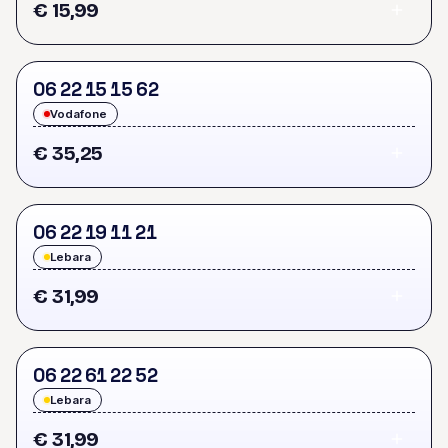
€ 15,99
0
6
2
2
1
5
1
5
6
2
Vodafone
€ 35,25
0
6
2
2
1
9
1
1
2
1
Lebara
€ 31,99
0
6
2
2
6
1
2
2
5
2
Lebara
€ 31,99