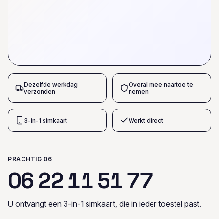
Dezelfde werkdag
Overal mee naartoe te
verzonden
nemen
3-in-1 simkaart
Werkt direct
PRACHTIG 06
0
6
2
2
1
1
5
1
7
7
U ontvangt een 3-in-1 simkaart, die in ieder toestel past.