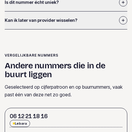
Is dit nummer écht uniek?
Kan ik later van provider wisselen?
VERGELIJKBARE NUMMERS
Andere nummers die in de
buurt liggen
Geselecteerd op cijferpatroon en op buurnummers, vaak
past één van deze net zo goed.
0
6
1
2
2
1
1
8
1
6
Lebara