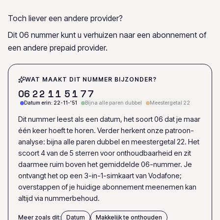
Toch liever een andere provider?
Dit 06 nummer kunt u verhuizen naar een abonnement of
een andere prepaid provider.
WAT MAAKT DIT NUMMER BIJZONDER?
0
6
2
2
1
1
5
1
7
7
Datum erin: 22-11-'51
Bijna alle paren dubbel
Meestergetal 22
Dit nummer leest als een datum, het soort 06 dat je maar
één keer hoeft te horen. Verder herkent onze patroon-
analyse: bijna alle paren dubbel en meestergetal 22. Het
scoort 4 van de 5 sterren voor onthoudbaarheid en zit
daarmee ruim boven het gemiddelde 06-nummer. Je
ontvangt het op een 3-in-1-simkaart van Vodafone;
overstappen of je huidige abonnement meenemen kan
altijd via nummerbehoud.
Meer zoals dit:
Datum
Makkelijk te onthouden