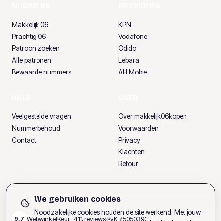
NUMMERS
PROVIDERS
Makkelijk 06
KPN
Prachtig 06
Vodafone
Patroon zoeken
Odido
Alle patronen
Lebara
Bewaarde nummers
AH Mobiel
HULP
OVER
Veelgestelde vragen
Over makkelijk06kopen
Nummerbehoud
Voorwaarden
Contact
Privacy
Klachten
Retour
We gebruiken cookies
Noodzakelijke cookies houden de site werkend. Met jouw
WebwinkelKeur ·
411
reviews
·
KvK
75050390
9,7