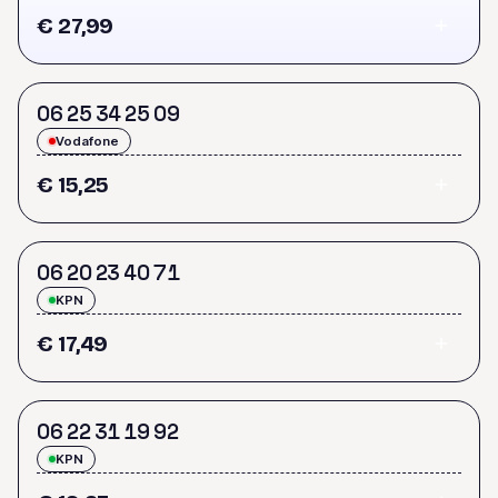
€ 27,99
0
6
2
5
3
4
2
5
0
9
Vodafone
€ 15,25
0
6
2
0
2
3
4
0
7
1
KPN
€ 17,49
0
6
2
2
3
1
1
9
9
2
KPN