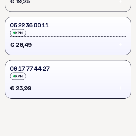
€ 19,25
0
6
2
2
3
6
0
0
1
1
KPN
€ 26,49
0
6
1
7
7
7
4
4
2
7
KPN
€ 23,99