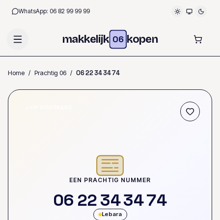
WhatsApp:
06 82 99 99 99
makkelijk
kopen
06
Home
/
Prachtig 06
/
0
6
2
2
3
4
3
4
7
4
OP VOORRAAD
EEN PRACHTIG NUMMER
0
6
2
2
3
4
3
4
7
4
Lebara