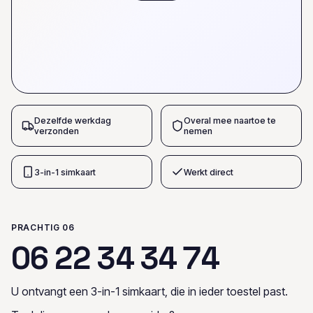
Dezelfde werkdag
Overal mee naartoe te
verzonden
nemen
3-in-1 simkaart
Werkt direct
PRACHTIG 06
0
6
2
2
3
4
3
4
7
4
U ontvangt een 3-in-1 simkaart, die in ieder toestel past.