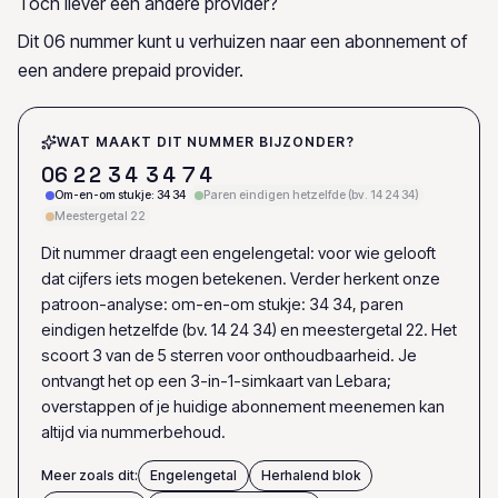
Toch liever een andere provider?
Dit 06 nummer kunt u verhuizen naar een abonnement of
een andere prepaid provider.
WAT MAAKT DIT NUMMER BIJZONDER?
0
6
2
2
3
4
3
4
7
4
Om-en-om stukje: 34 34
Paren eindigen hetzelfde (bv. 14 24 34)
Meestergetal 22
Dit nummer draagt een engelengetal: voor wie gelooft
dat cijfers iets mogen betekenen. Verder herkent onze
patroon-analyse: om-en-om stukje: 34 34, paren
eindigen hetzelfde (bv. 14 24 34) en meestergetal 22. Het
scoort 3 van de 5 sterren voor onthoudbaarheid. Je
ontvangt het op een 3-in-1-simkaart van Lebara;
overstappen of je huidige abonnement meenemen kan
altijd via nummerbehoud.
Meer zoals dit:
Engelengetal
Herhalend blok