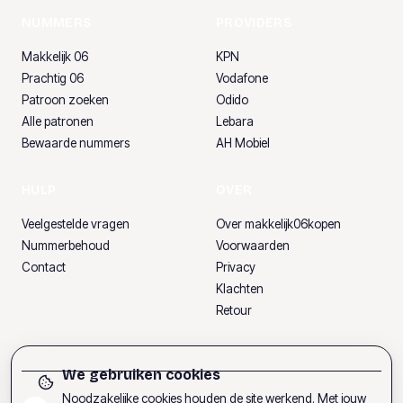
NUMMERS
PROVIDERS
Makkelijk 06
KPN
Prachtig 06
Vodafone
Patroon zoeken
Odido
Alle patronen
Lebara
Bewaarde nummers
AH Mobiel
HULP
OVER
Veelgestelde vragen
Over makkelijk06kopen
Nummerbehoud
Voorwaarden
Contact
Privacy
Klachten
Retour
We gebruiken cookies
Noodzakelijke cookies houden de site werkend. Met jouw