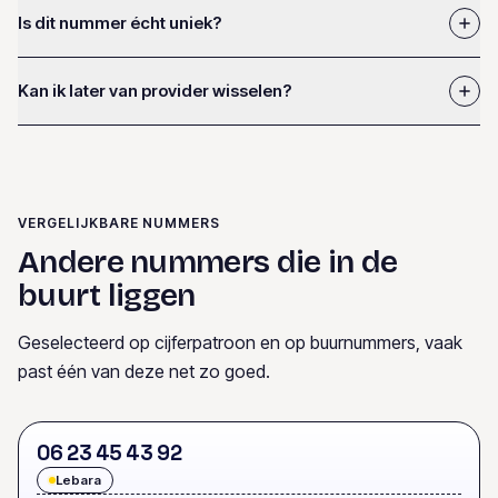
Is dit nummer écht uniek?
Kan ik later van provider wisselen?
VERGELIJKBARE NUMMERS
Andere nummers die in de
buurt liggen
Geselecteerd op cijferpatroon en op buurnummers, vaak
past één van deze net zo goed.
0
6
2
3
4
5
4
3
9
2
Lebara