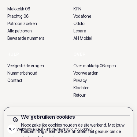
Makkelijk 06
KPN
Prachtig 06
Vodafone
Patroon zoeken
Odido
Alle patronen
Lebara
Bewaarde nummers
AH Mobiel
HULP
OVER
Veelgestelde vragen
Over makkelijk06kopen
Nummerbehoud
Voorwaarden
Contact
Privacy
Klachten
Retour
We gebruiken cookies
Noodzakelijke cookies houden de site werkend. Met jouw
WebwinkelKeur ·
411
reviews
·
KvK
75050390
9,7
toestemming meten we ook anoniem het gebruik om de