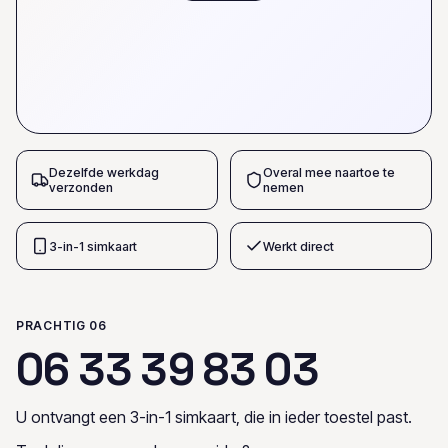
Dezelfde werkdag
Overal mee naartoe te
verzonden
nemen
3-in-1 simkaart
Werkt direct
PRACHTIG 06
0
6
3
3
3
9
8
3
0
3
U ontvangt een 3-in-1 simkaart, die in ieder toestel past.