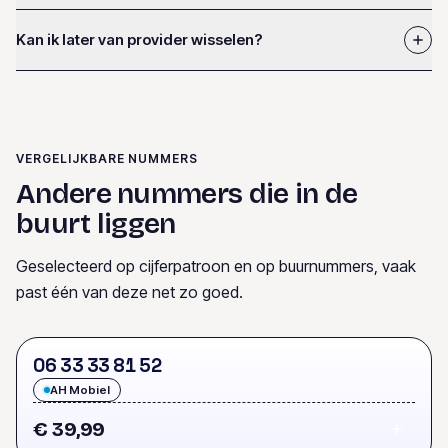
Kan ik later van provider wisselen?
VERGELIJKBARE NUMMERS
Andere nummers die in de
buurt liggen
Geselecteerd op cijferpatroon en op buurnummers, vaak
past één van deze net zo goed.
0
6
3
3
3
3
8
1
5
2
AH Mobiel
€ 39,99