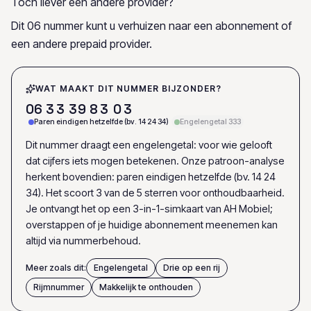
Toch liever een andere provider?
Dit 06 nummer kunt u verhuizen naar een abonnement of
een andere prepaid provider.
WAT MAAKT DIT NUMMER BIJZONDER?
0
6
3
3
3
9
8
3
0
3
Paren eindigen hetzelfde (bv. 14 24 34)
Engelengetal 333
Dit nummer draagt een engelengetal: voor wie gelooft
dat cijfers iets mogen betekenen. Onze patroon-analyse
herkent bovendien: paren eindigen hetzelfde (bv. 14 24
34). Het scoort 3 van de 5 sterren voor onthoudbaarheid.
Je ontvangt het op een 3-in-1-simkaart van AH Mobiel;
overstappen of je huidige abonnement meenemen kan
altijd via nummerbehoud.
Meer zoals dit:
Engelengetal
Drie op een rij
Rijmnummer
Makkelijk te onthouden