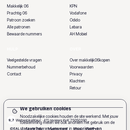
Makkelijk 06
KPN
Prachtig 06
Vodafone
Patroon zoeken
Odido
Alle patronen
Lebara
Bewaarde nummers
AH Mobiel
HULP
OVER
Veelgestelde vragen
Over makkelijk06kopen
Nummerbehoud
Voorwaarden
Contact
Privacy
Klachten
Retour
We gebruiken cookies
Noodzakelijke cookies houden de site werkend. Met jouw
WebwinkelKeur ·
411
reviews
·
KvK
75050390
9,7
toestemming meten we ook anoniem het gebruik om de
site te verbeteren. Lees meer in ons
privacy- en
iDEAL
Apple Pay
Mastercard
Visa
PayPal