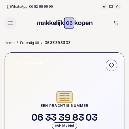
WhatsApp:
06 82 99 99 99
makkelijk
kopen
06
Home
/
Prachtig 06
/
0
6
3
3
3
9
8
3
0
3
OP VOORRAAD
EEN PRACHTIG NUMMER
0
6
3
3
3
9
8
3
0
3
AH Mobiel