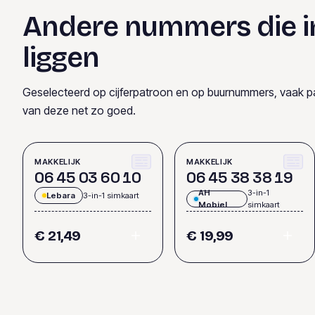
Andere nummers die i
liggen
Geselecteerd op cijferpatroon en op buurnummers, vaak p
van deze net zo goed.
MAKKELIJK
MAKKELIJK
0
6
4
5
0
3
6
0
1
0
0
6
4
5
3
8
3
8
1
9
AH
3-in-1
Lebara
3-in-1 simkaart
Mobiel
simkaart
€ 21,49
€ 19,99