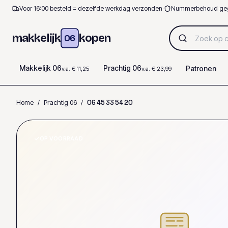
Voor 16:00 besteld = dezelfde werkdag verzonden
·
Nummerbehoud ge
makkelijk
kopen
06
Makkelijk 06
Prachtig 06
Patronen
v.a. € 11,25
v.a. € 23,99
Home
/
Prachtig 06
/
0
6
4
5
3
3
5
4
2
0
OP VOORRAAD