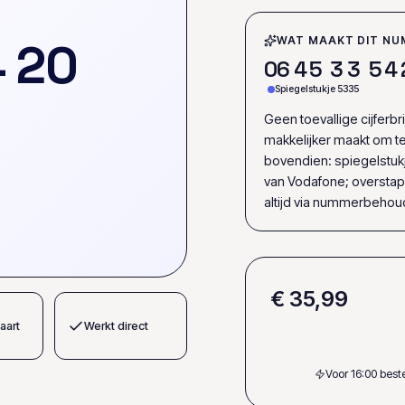
4
2
0
WAT MAAKT DIT NU
0
6
4
5
3
3
5
4
Spiegelstukje 5335
Geen toevallige cijferbr
makkelijker maakt om t
bovendien: spiegelstukj
van Vodafone; oversta
altijd via nummerbehou
€ 35,99
aart
Werkt direct
Voor 16:00 bes