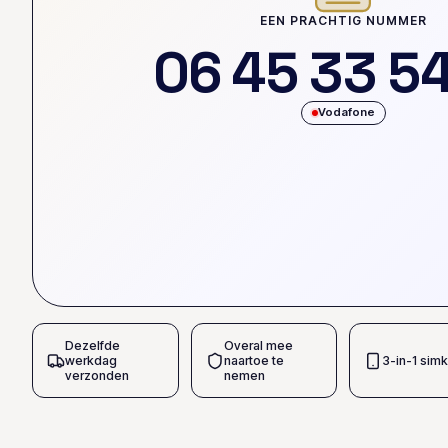
EEN PRACHTIG NUMMER
0
6
4
5
3
3
5
Vodafone
Dezelfde
Overal mee
werkdag
naartoe te
3-in-1 simk
verzonden
nemen