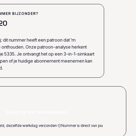
MMER BIJZONDER?
2
0
ij: dit nummer heeft een patroon dat 'm
e onthouden. Onze patroon-analyse herkent
e 5335. Je ontvangt het op een 3-in-1-simkaart
ppen of je huidige abonnement meenemen kan
d.
Voeg toe aan winkelwagen
teld, dezelfde werkdag verzonden
·
Nummer is direct van jou