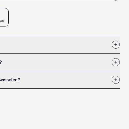
ews
?
 wisselen?