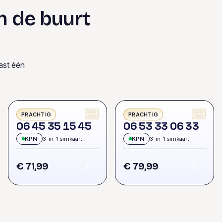
n de buurt
ast één
PRACHTIG
PRACHTIG
0
6
4
5
3
5
1
5
4
5
0
6
5
3
3
3
0
6
3
3
KPN
3-in-1 simkaart
KPN
3-in-1 simkaart
€ 71,99
€ 79,99