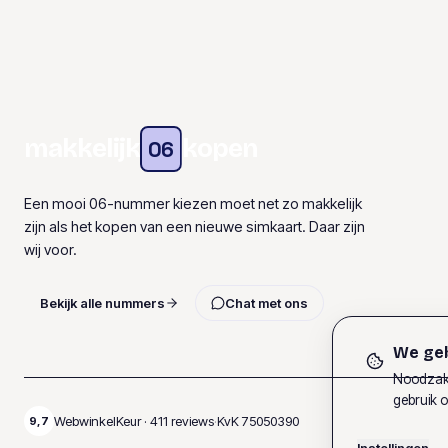
makkelijk
kopen
06
Een mooi 06-nummer kiezen moet net zo makkelijk
zijn als het kopen van een nieuwe simkaart. Daar zijn
wij voor.
Bekijk alle nummers
Chat met ons
We geb
Noodzake
gebruik o
WebwinkelKeur ·
411
reviews
·
KvK
75050390
9,7
Instellingen