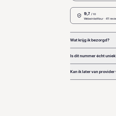
9,7
/ 10
WebwinkelKeur
· 411 revi
Wat krijg ik bezorgd?
Is dit nummer écht uniek
Kan ik later van provider