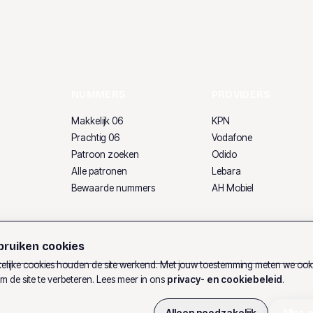
NUMMERS
PROVIDERS
Makkelijk 06
KPN
Prachtig 06
Vodafone
Patroon zoeken
Odido
Alle patronen
Lebara
Bewaarde nummers
AH Mobiel
ruiken cookies
lijke cookies houden de site werkend. Met jouw toestemming meten we oo
m de site te verbeteren. Lees meer in ons
privacy- en cookiebeleid
.
Alleen noodzakelijk
Alles 