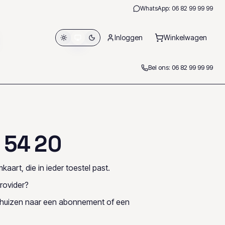
WhatsApp:
06 82 99 99 99
Inloggen
Winkelwagen
Bel ons:
06 82 99 99 99
5
4
2
0
kaart, die in ieder toestel past.
rovider?
rhuizen naar een abonnement of een