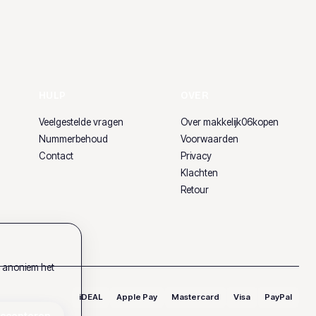
HULP
OVER
Veelgestelde vragen
Over makkelijk06kopen
Nummerbehoud
Voorwaarden
Contact
Privacy
Klachten
Retour
k anoniem het
iDEAL
Apple Pay
Mastercard
Visa
PayPal
accepteren