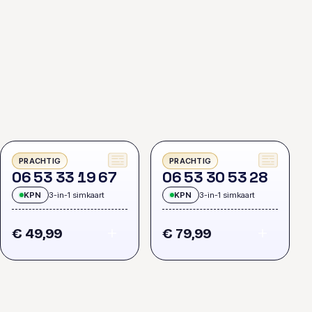
PRACHTIG
PRACHTIG
0
6
5
3
3
3
1
9
6
7
0
6
5
3
3
0
5
3
2
8
KPN
3-in-1 simkaart
KPN
3-in-1 simkaart
€ 49,99
€ 79,99