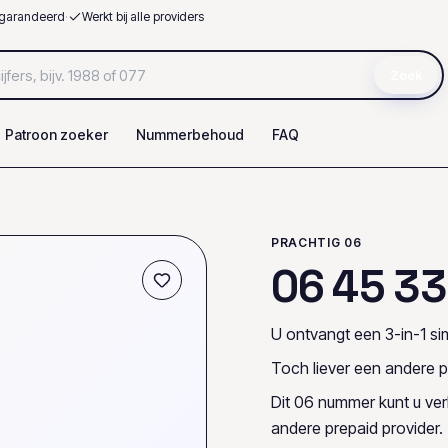
garandeerd
·
Werkt bij alle providers
Zoek
Patroon zoeker
Nummerbehoud
FAQ
PRACHTIG 06
0
6
4
5
3
3
U ontvangt een 3-in-1 sim
Toch liever een andere p
Dit 06 nummer kunt u ve
andere prepaid provider.