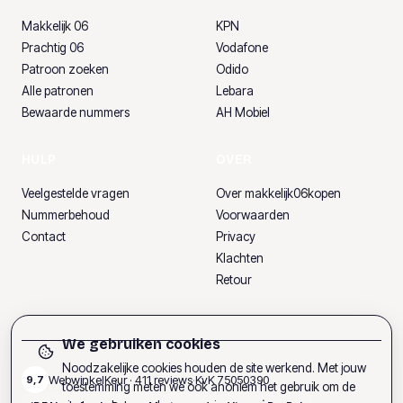
Makkelijk 06
KPN
Prachtig 06
Vodafone
Patroon zoeken
Odido
Alle patronen
Lebara
Bewaarde nummers
AH Mobiel
HULP
OVER
Veelgestelde vragen
Over makkelijk06kopen
Nummerbehoud
Voorwaarden
Contact
Privacy
Klachten
Retour
We gebruiken cookies
Noodzakelijke cookies houden de site werkend. Met jouw
WebwinkelKeur ·
411
reviews
·
KvK
75050390
9,7
toestemming meten we ook anoniem het gebruik om de