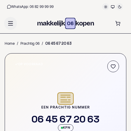
WhatsApp:
06 82 99 99 99
makkelijk
kopen
06
Home
/
Prachtig 06
/
0
6
4
5
6
7
2
0
6
3
OP VOORRAAD
EEN PRACHTIG NUMMER
0
6
4
5
6
7
2
0
6
3
KPN