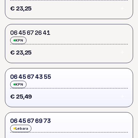
€ 23,25
0
6
4
5
6
7
2
6
4
1
KPN
€ 23,25
0
6
4
5
6
7
4
3
5
5
KPN
€ 25,49
0
6
4
5
6
7
6
9
7
3
Lebara