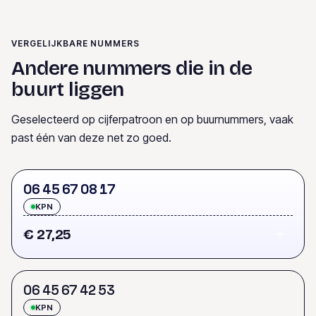
VERGELIJKBARE NUMMERS
Andere nummers die in de
buurt liggen
Geselecteerd op cijferpatroon en op buurnummers, vaak
past één van deze net zo goed.
0
6
4
5
6
7
0
8
1
7
KPN
€ 27,25
0
6
4
5
6
7
4
2
5
3
KPN