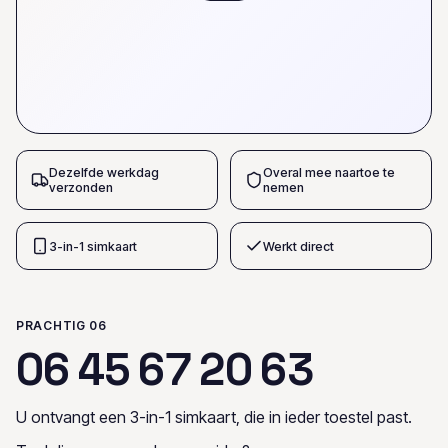
Dezelfde werkdag
Overal mee naartoe te
verzonden
nemen
3-in-1 simkaart
Werkt direct
PRACHTIG 06
0
6
4
5
6
7
2
0
6
3
U ontvangt een 3-in-1 simkaart, die in ieder toestel past.