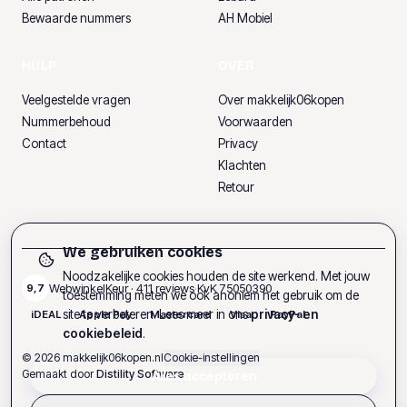
Bewaarde nummers
AH Mobiel
HULP
OVER
Veelgestelde vragen
Over makkelijk06kopen
Nummerbehoud
Voorwaarden
Contact
Privacy
Klachten
Retour
We gebruiken cookies
Noodzakelijke cookies houden de site werkend. Met jouw
WebwinkelKeur ·
411
reviews
·
KvK
75050390
9,7
toestemming meten we ook anoniem het gebruik om de
site te verbeteren. Lees meer in ons
privacy- en
iDEAL
Apple Pay
Mastercard
Visa
PayPal
cookiebeleid
.
©
2026
makkelijk06kopen.nl
Cookie-instellingen
Gemaakt door
Distility Software
Alles accepteren