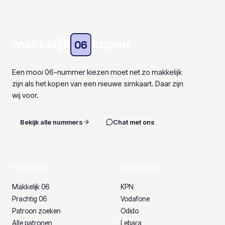
makkelijk
kopen
06
Een mooi 06-nummer kiezen moet net zo makkelijk
zijn als het kopen van een nieuwe simkaart. Daar zijn
wij voor.
Bekijk alle nummers
Chat met ons
NUMMERS
PROVIDERS
Makkelijk 06
KPN
Prachtig 06
Vodafone
Patroon zoeken
Odido
Alle patronen
Lebara