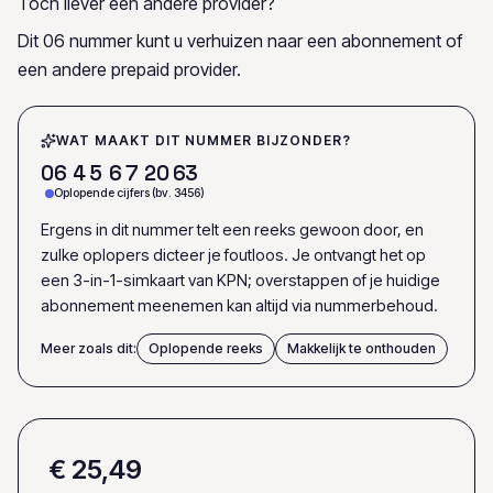
Toch liever een andere provider?
Dit 06 nummer kunt u verhuizen naar een abonnement of
een andere prepaid provider.
WAT MAAKT DIT NUMMER BIJZONDER?
0
6
4
5
6
7
2
0
6
3
Oplopende cijfers (bv. 3456)
Ergens in dit nummer telt een reeks gewoon door, en
zulke oplopers dicteer je foutloos. Je ontvangt het op
een 3-in-1-simkaart van KPN; overstappen of je huidige
abonnement meenemen kan altijd via nummerbehoud.
Meer zoals dit:
Oplopende reeks
Makkelijk te onthouden
€ 25,49