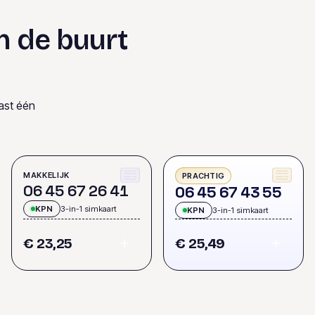
n de buurt
ast één
MAKKELIJK
PRACHTIG
0
6
4
5
6
7
2
6
4
1
0
6
4
5
6
7
4
3
5
5
KPN
3-in-1 simkaart
KPN
3-in-1 simkaart
€ 23,25
€ 25,49