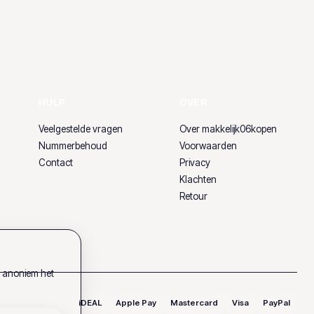
HULP
OVER
Veelgestelde vragen
Over makkelijk06kopen
Nummerbehoud
Voorwaarden
Contact
Privacy
Klachten
Retour
k anoniem het
iDEAL
Apple Pay
Mastercard
Visa
PayPal