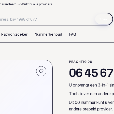
garandeerd
·
Werkt bij alle providers
Zoek
Patroon zoeker
Nummerbehoud
FAQ
PRACHTIG 06
0
6
4
5
6
7
U ontvangt een 3-in-1 sim
Toch liever een andere p
Dit 06 nummer kunt u ve
andere prepaid provider.