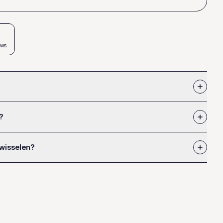
ews
?
 wisselen?