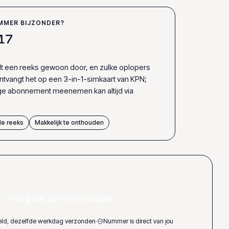
MMER BIJZONDER?
1
7
elt een reeks gewoon door, en zulke oplopers
 ontvangt het op een 3-in-1-simkaart van KPN;
ige abonnement meenemen kan altijd via
e reeks
Makkelijk te onthouden
Voeg toe aan winkelwagen
teld, dezelfde werkdag verzonden
·
Nummer is direct van jou