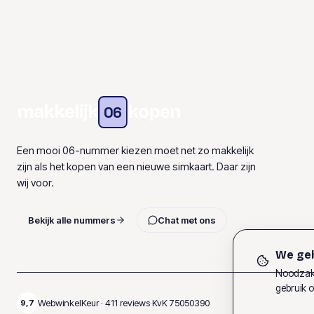
makkelijk
kopen
06
Een mooi 06-nummer kiezen moet net zo makkelijk
zijn als het kopen van een nieuwe simkaart. Daar zijn
wij voor.
Bekijk alle nummers
Chat met ons
We geb
Noodzake
gebruik o
WebwinkelKeur ·
411
reviews
·
KvK
75050390
9,7