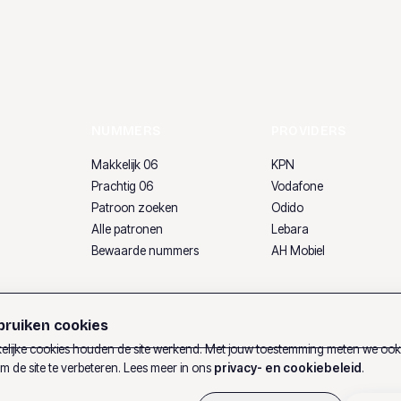
NUMMERS
PROVIDERS
Makkelijk 06
KPN
Prachtig 06
Vodafone
Patroon zoeken
Odido
Alle patronen
Lebara
Bewaarde nummers
AH Mobiel
ruiken cookies
lijke cookies houden de site werkend. Met jouw toestemming meten we oo
m de site te verbeteren. Lees meer in ons
privacy- en cookiebeleid
.