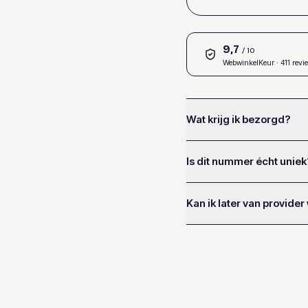
9,7
/ 10
WebwinkelKeur
· 411 revi
Wat krijg ik bezorgd?
Is dit nummer écht uniek
Kan ik later van provider