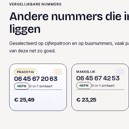
VERGELIJKBARE NUMMERS
Andere nummers die i
liggen
Geselecteerd op cijferpatroon en op buurnummers, vaak p
van deze net zo goed.
MAKKELIJK
PRACHTIG
0
6
4
5
6
7
4
2
5
3
0
6
4
5
6
7
2
0
6
3
KPN
3-in-1 simkaart
KPN
3-in-1 simkaart
€ 25,49
€ 23,25