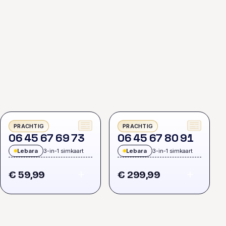
PRACHTIG
PRACHTIG
0
6
4
5
6
7
6
9
7
3
0
6
4
5
6
7
8
0
9
1
Lebara
3-in-1 simkaart
Lebara
3-in-1 simkaart
€ 59,99
€ 299,99