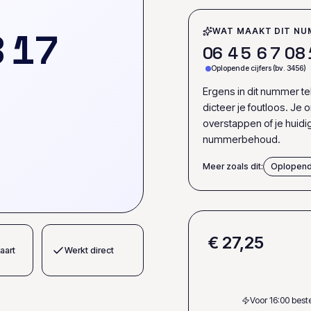
8
1
7
WAT MAAKT DIT NU
0
6
4
5
6
7
0
8
Oplopende cijfers (bv. 3456)
Ergens in dit nummer t
dicteer je foutloos. Je
overstappen of je huid
nummerbehoud.
Meer zoals dit:
Oplopend
€ 27,25
aart
Werkt direct
Voor 16:00 bes