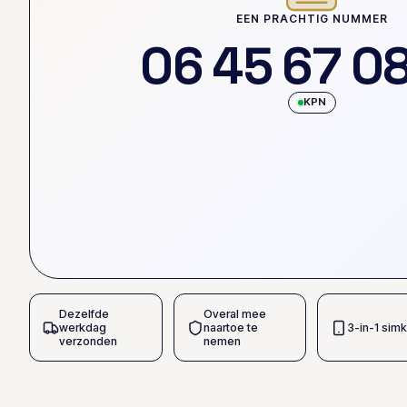
EEN PRACHTIG NUMMER
0
6
4
5
6
7
0
KPN
Dezelfde
Overal mee
werkdag
naartoe te
3-in-1 simk
verzonden
nemen