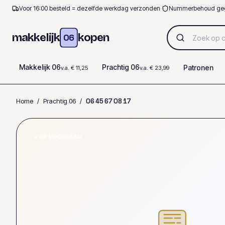
Voor 16:00 besteld = dezelfde werkdag verzonden
·
Nummerbehoud ge
makkelijk
kopen
06
Makkelijk 06
Prachtig 06
Patronen
v.a. € 11,25
v.a. € 23,99
Home
/
Prachtig 06
/
0
6
4
5
6
7
0
8
1
7
OP VOORRAAD