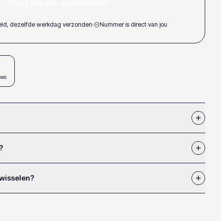
Voeg toe aan winkelwagen
teld, dezelfde werkdag verzonden
·
Nummer is direct van jou
ews
?
 wisselen?