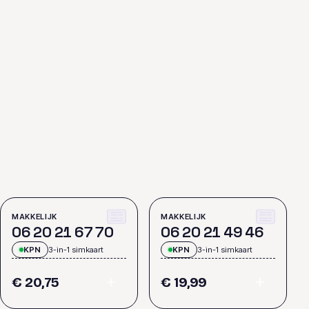
MAKKELIJK
MAKKELIJK
0
6
2
0
2
1
6
7
7
0
0
6
2
0
2
1
4
9
4
6
KPN
3-in-1 simkaart
KPN
3-in-1 simkaart
€ 20,75
€ 19,99