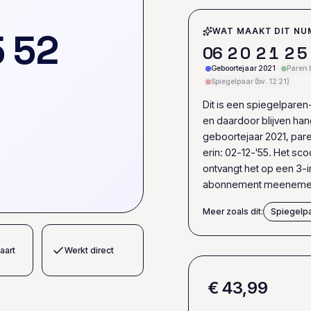
5
5
2
WAT MAAKT DIT NU
0
6
2
0
2
1
2
5
Geboortejaar 2021
Paren 
Spiegelpaar (bv. 12 21)
Dit is een spiegelparen
en daardoor blijven ha
geboortejaar 2021, pare
erin: 02-12-'55. Het sc
ontvangt het op een 3-i
abonnement meenemen 
Meer zoals dit:
Spiegelp
aart
Werkt direct
€ 43,99