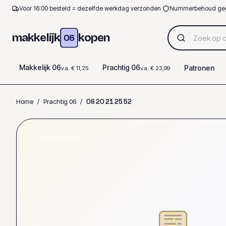
Voor 16:00 besteld = dezelfde werkdag verzonden
·
Nummerbehoud ge
makkelijk
kopen
06
Makkelijk 06
Prachtig 06
Patronen
v.a. € 11,25
v.a. € 23,99
Home
/
Prachtig 06
/
0
6
2
0
2
1
2
5
5
2
OP VOORRAAD