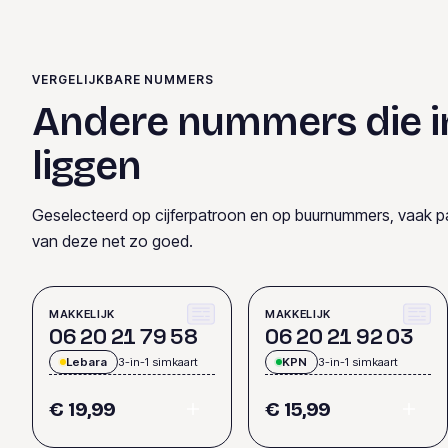
VERGELIJKBARE NUMMERS
Andere nummers die i
liggen
Geselecteerd op cijferpatroon en op buurnummers, vaak p
van deze net zo goed.
MAKKELIJK
MAKKELIJK
0
6
2
0
2
1
7
9
5
8
0
6
2
0
2
1
9
2
0
3
Lebara
3-in-1 simkaart
KPN
3-in-1 simkaart
€ 19,99
€ 15,99