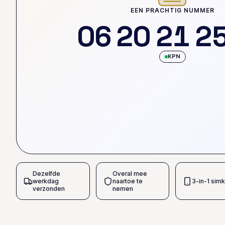
EEN PRACHTIG NUMMER
0
6
2
0
2
1
2
KPN
Dezelfde
Overal mee
werkdag
naartoe te
3-in-1 simk
verzonden
nemen