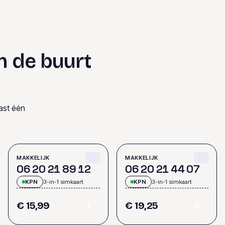
n de buurt
ast één
MAKKELIJK
MAKKELIJK
0
6
2
0
2
1
8
9
1
2
0
6
2
0
2
1
4
4
0
7
KPN
3-in-1 simkaart
KPN
3-in-1 simkaart
€ 15,99
€ 19,25