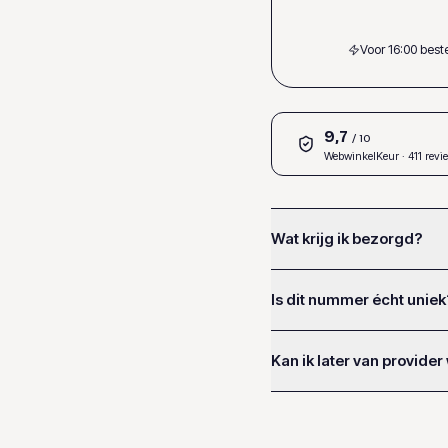
Voor 16:00 bes
9,7
/ 10
WebwinkelKeur
· 411 revi
Wat krijg ik bezorgd?
Is dit nummer écht uniek
Kan ik later van provider