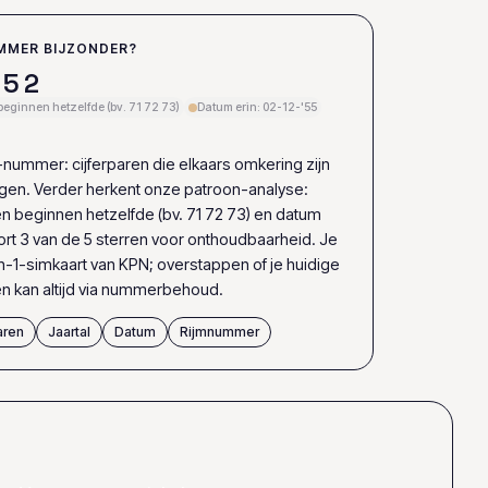
MMER BIJZONDER?
5
2
beginnen hetzelfde (bv. 71 72 73)
Datum erin: 02-12-'55
-nummer: cijferparen die elkaars omkering zijn
ngen. Verder herkent onze patroon-analyse:
n beginnen hetzelfde (bv. 71 72 73) en datum
oort 3 van de 5 sterren voor onthoudbaarheid. Je
n-1-simkaart van KPN; overstappen of je huidige
kan altijd via nummerbehoud.
aren
Jaartal
Datum
Rijmnummer