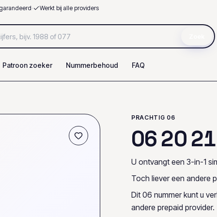
garandeerd
·
Werkt bij alle providers
Zoek
Patroon zoeker
Nummerbehoud
FAQ
PRACHTIG 06
0
6
2
0
2
1
U ontvangt een 3-in-1 sim
Toch liever een andere p
Dit 06 nummer kunt u ve
andere prepaid provider.