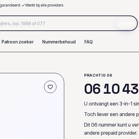
garandeerd
·
Werkt bij alle providers
Zoek
Patroon zoeker
Nummerbehoud
FAQ
PRACHTIG 06
0
6
1
0
4
3
U ontvangt een 3-in-1 sim
Toch liever een andere p
Dit 06 nummer kunt u ve
andere prepaid provider.