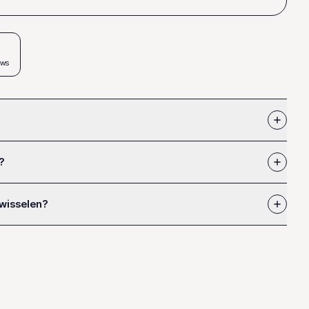
ews
?
 wisselen?