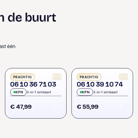
n de buurt
ast één
PRACHTIG
PRACHTIG
0
6
1
0
3
6
7
1
0
3
0
6
1
0
3
9
1
0
7
4
KPN
3-in-1 simkaart
KPN
3-in-1 simkaart
€ 47,99
€ 55,99