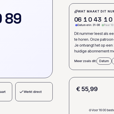
0
8
9
WAT MAAKT DIT NU
0
6
1
0
4
3
1
0
Datum erin: 31-08
Paar 10
Dit nummer leest als ee
te horen. Onze patroon
Je ontvangt het op een 
huidige abonnement me
Meer zoals dit:
Datum
€ 55,99
aart
Werkt direct
Voor 16:00 bes