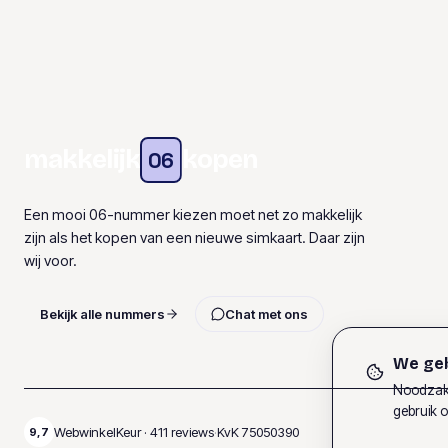
makkelijk
kopen
06
Een mooi 06-nummer kiezen moet net zo makkelijk
zijn als het kopen van een nieuwe simkaart. Daar zijn
wij voor.
Bekijk alle nummers
Chat met ons
We geb
Noodzake
gebruik o
WebwinkelKeur ·
411
reviews
·
KvK
75050390
9,7