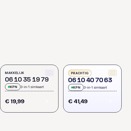
MAKKELIJK
PRACHTIG
0
6
1
0
3
5
1
9
7
9
0
6
1
0
4
0
7
0
6
3
KPN
3-in-1 simkaart
KPN
3-in-1 simkaart
€ 19,99
€ 41,49