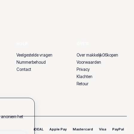
HULP
OVER
Veelgestelde vragen
Over makkelijk06kopen
Nummerbehoud
Voorwaarden
Contact
Privacy
Klachten
Retour
k anoniem het
iDEAL
Apple Pay
Mastercard
Visa
PayPal