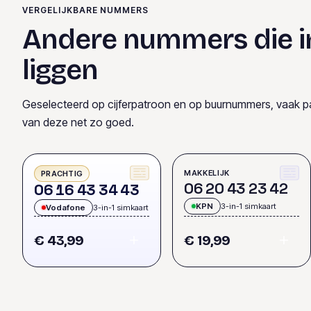
VERGELIJKBARE NUMMERS
Andere nummers die i
liggen
Geselecteerd op cijferpatroon en op buurnummers, vaak p
van deze net zo goed.
MAKKELIJK
PRACHTIG
0
6
2
0
4
3
2
3
4
2
0
6
1
6
4
3
3
4
4
3
KPN
3-in-1 simkaart
Vodafone
3-in-1 simkaart
€ 43,99
€ 19,99