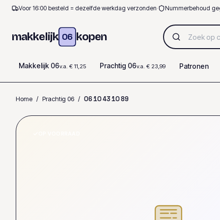
Voor 16:00 besteld = dezelfde werkdag verzonden
·
Nummerbehoud ge
makkelijk
kopen
06
Makkelijk 06
Prachtig 06
Patronen
v.a. € 11,25
v.a. € 23,99
Home
/
Prachtig 06
/
0
6
1
0
4
3
1
0
8
9
OP VOORRAAD