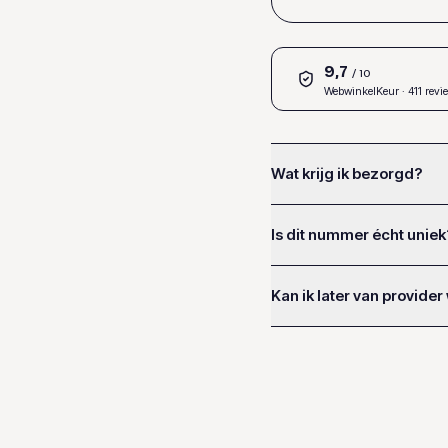
9,7
/ 10
WebwinkelKeur
· 411 revi
Wat krijg ik bezorgd?
Is dit nummer écht uniek
Kan ik later van provider