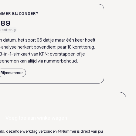
MMER BIJZONDER?
8
9
 komt terug
n datum, het soort 06 dat je maar één keer hoeft
-analyse herkent bovendien: paar 10 komt terug.
3-in-1-simkaart van KPN; overstappen of je
enemen kan altijd via nummerbehoud.
Rijmnummer
Voeg toe aan winkelwagen
teld, dezelfde werkdag verzonden
·
Nummer is direct van jou