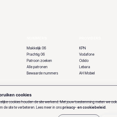
NUMMERS
PROVIDERS
Makkelijk 06
KPN
Prachtig 06
Vodafone
Patroon zoeken
Odido
Alle patronen
Lebara
Bewaarde nummers
AH Mobiel
ruiken cookies
lijke cookies houden de site werkend. Met jouw toestemming meten we oo
m de site te verbeteren. Lees meer in ons
privacy- en cookiebeleid
.