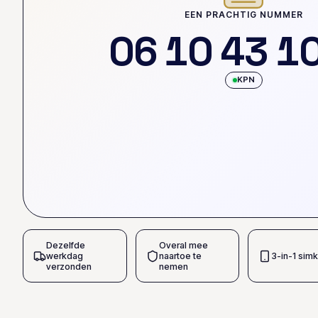
EEN PRACHTIG NUMMER
0
6
1
0
4
3
1
KPN
Dezelfde
Overal mee
werkdag
naartoe te
3-in-1 simk
verzonden
nemen