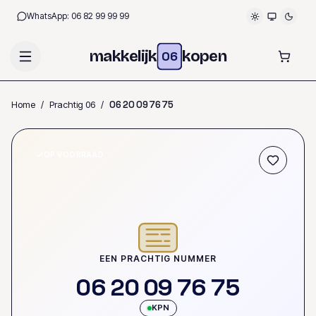
WhatsApp:
06 82 99 99 99
makkelijk
kopen
06
Home
/
Prachtig 06
/
0
6
2
0
0
9
7
6
7
5
OP VOORRAAD
EEN PRACHTIG NUMMER
0
6
2
0
0
9
7
6
7
5
KPN