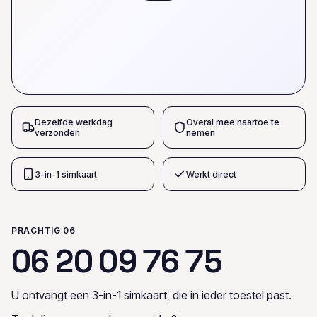
Dezelfde werkdag
Overal mee naartoe te
verzonden
nemen
3-in-1 simkaart
Werkt direct
PRACHTIG 06
0
6
2
0
0
9
7
6
7
5
U ontvangt een 3-in-1 simkaart, die in ieder toestel past.