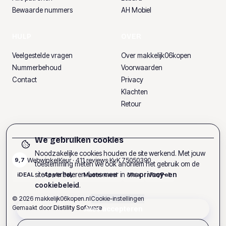
Bewaarde nummers
AH Mobiel
HULP
OVER
Veelgestelde vragen
Over makkelijk06kopen
Nummerbehoud
Voorwaarden
Contact
Privacy
Klachten
Retour
We gebruiken cookies
Noodzakelijke cookies houden de site werkend. Met jouw
WebwinkelKeur ·
411
reviews
·
KvK
75050390
9,7
toestemming meten we ook anoniem het gebruik om de
site te verbeteren. Lees meer in ons
privacy- en
iDEAL
Apple Pay
Mastercard
Visa
PayPal
cookiebeleid
.
©
2026
makkelijk06kopen.nl
Cookie-instellingen
Gemaakt door
Distility Software
Alles accepteren