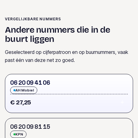
VERGELIJKBARE NUMMERS
Andere nummers die in de
buurt liggen
Geselecteerd op cijferpatroon en op buurnummers, vaak
past één van deze net zo goed.
0
6
2
0
0
9
4
1
0
6
AH Mobiel
€ 27,25
0
6
2
0
0
9
8
1
1
5
KPN