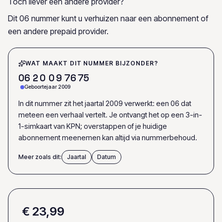
Toch liever een andere provider?
Dit 06 nummer kunt u verhuizen naar een abonnement of
een andere prepaid provider.
WAT MAAKT DIT NUMMER BIJZONDER?
0
6
2
0
0
9
7
6
7
5
Geboortejaar 2009
In dit nummer zit het jaartal 2009 verwerkt: een 06 dat
meteen een verhaal vertelt. Je ontvangt het op een 3-in-
1-simkaart van KPN; overstappen of je huidige
abonnement meenemen kan altijd via nummerbehoud.
Meer zoals dit:
Jaartal
Datum
€ 23,99