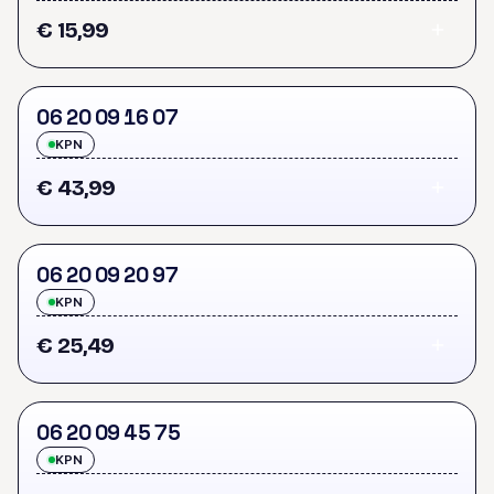
€ 15,99
0
6
2
0
0
9
1
6
0
7
KPN
€ 43,99
0
6
2
0
0
9
2
0
9
7
KPN
€ 25,49
0
6
2
0
0
9
4
5
7
5
KPN