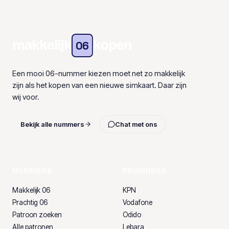
makkelijk
kopen
06
Een mooi 06-nummer kiezen moet net zo makkelijk
zijn als het kopen van een nieuwe simkaart. Daar zijn
wij voor.
Bekijk alle nummers
Chat met ons
NUMMERS
PROVIDERS
Makkelijk 06
KPN
Prachtig 06
Vodafone
Patroon zoeken
Odido
Alle patronen
Lebara